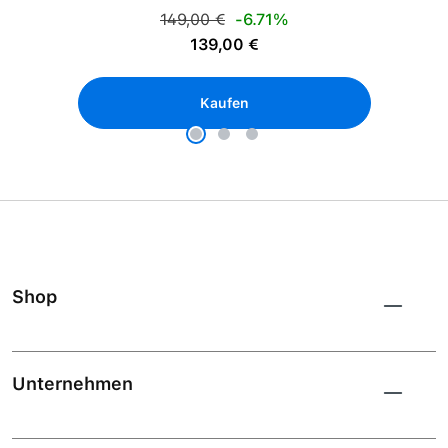
Regulärer Preis:
149,00 €
-6.71%
Verkaufspreis:
139,00 €
Kaufen
Shop
Unternehmen