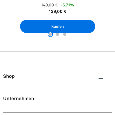
Regulärer Preis:
149,00 €
-6.71%
Verkaufspreis:
139,00 €
Kaufen
Shop
Unternehmen