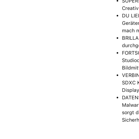
SUPERS
Creativ
DU LIE
Geräten
mach m
BRILLAN
durchge
FORTSC
Studioq
Bildmit
VERBIN
SDXC K
Displa
DATENS
Malware
sorgt d
Sicher