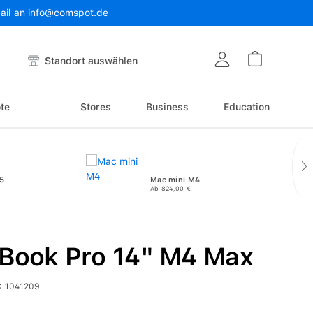
Mail an info@comspot.de
Warenkor
Standort auswählen
te
Stores
Business
Education
5
Mac mini M4
Ab 824,00 €
Book Pro 14" M4 Max
:
1041209