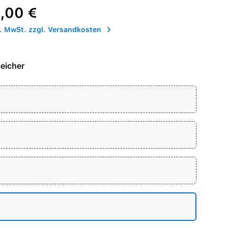
reis:
,00 €
l. MwSt. zzgl. Versandkosten
eicher