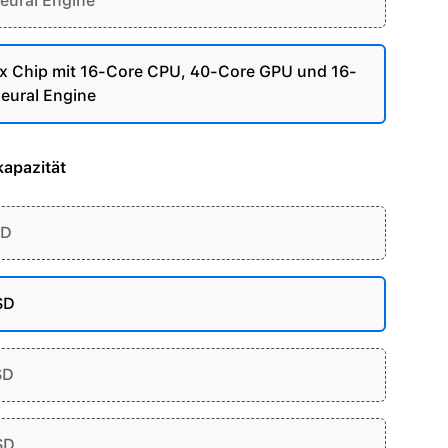
eural Engine
 Chip mit 16-Core CPU, 40-Core GPU und 16-
eural Engine
apazität
SD
SD
SD
SD