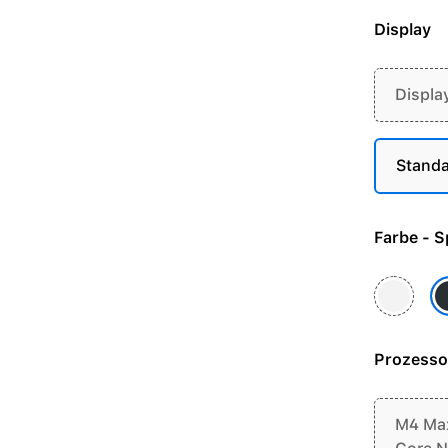
Display
Displa
Standa
Farb
Silber
S
Prozesso
M4 Max