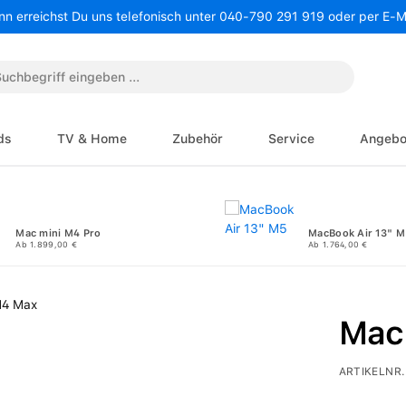
nn erreichst Du uns telefonisch unter 040-790 291 919 oder per E-
ds
TV & Home
Zubehör
Service
Angebo
Mac mini M4 Pro
MacBook Air 13" M
Ab 1.899,00 €
Ab 1.764,00 €
Mac
ARTIKELNR.