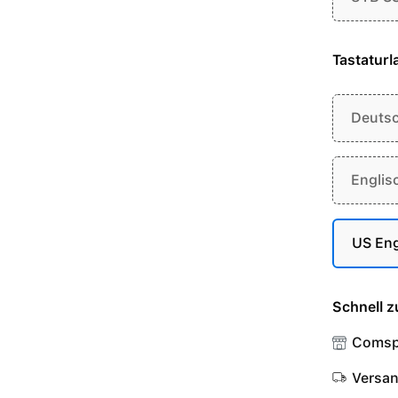
Tastaturl
Deuts
Englis
US Eng
Schnell z
Comsp
Versa