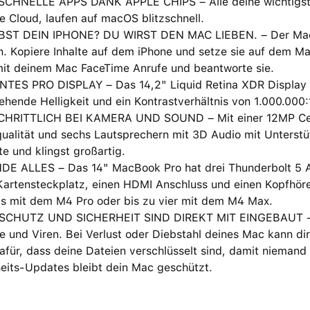
CHNELLE APPS DANK APPLE CHIPS – Alle deine wichtigste
e Cloud, laufen auf macOS blitzschnell.
BST DEIN IPHONE? DU WIRST DEN MAC LIEBEN. – Der Mac fu
. Kopiere Inhalte auf dem iPhone und setze sie auf dem Ma
it deinem Mac FaceTime Anrufe und beantworte sie.
TES PRO DISPLAY – Das 14,2" Liquid Retina XDR Display hat
hende Helligkeit und ein Kontrastverhältnis von 1.000.000:
HRITTLICH BEI KAMERA UND SOUND – Mit einer 12MP Cent
ualität und sechs Lautsprechern mit 3D Audio mit Unterstü
te und klingst großartig.
DE ALLES – Das 14" MacBook Pro hat drei Thunderbolt 5 A
artensteckplatz, einen HDMI Anschluss und einen Kopfhörer
ys mit dem M4 Pro oder bis zu vier mit dem M4 Max.
CHUTZ UND SICHERHEIT SIND DIREKT MIT EINGEBAUT − J
 und Viren. Bei Verlust oder Diebstahl deines Mac kann dir 
afür, dass deine Dateien verschlüsselt sind, damit niemand
heits-Updates bleibt dein Mac geschützt.