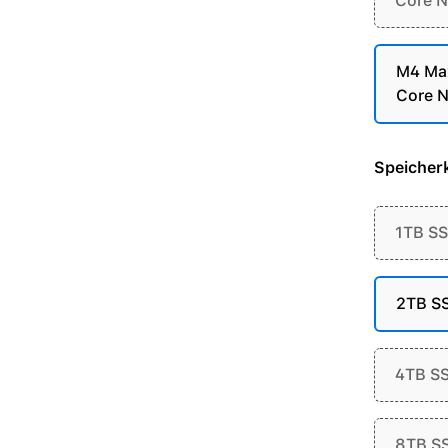
Core N
M4 Max
Core N
Speicherk
1TB S
2TB S
4TB S
8TB S