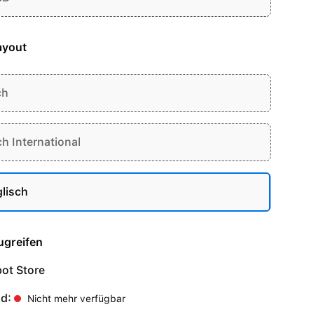
ayout
ch
ch International
lisch
ugreifen
ot Store
nd:
Nicht mehr verfügbar