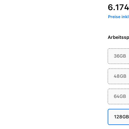
Regulärer P
6.174
Preise ink
Arbeitssp
36GB
48GB
64GB
128GB