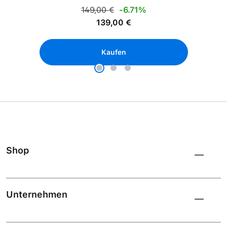
Regulärer Preis:
149,00 €
-6.71%
Verkaufspreis:
139,00 €
Kaufen
Shop
Unternehmen