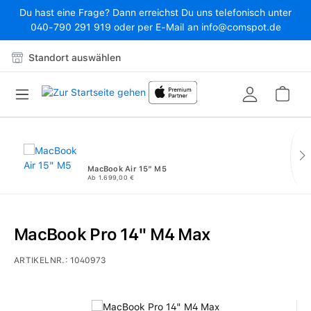
Du hast eine Frage? Dann erreichst Du uns telefonisch unter
Zum Hauptinhalt springen
040-790 291 919 oder per E-Mail an info@comspot.de
Standort auswählen
War
MacBook Air 15" M5
Ab 1.699,00 €
MacBook Pro 14" M4 Max
ARTIKELNR.:
1040973
Bildergalerie überspringen