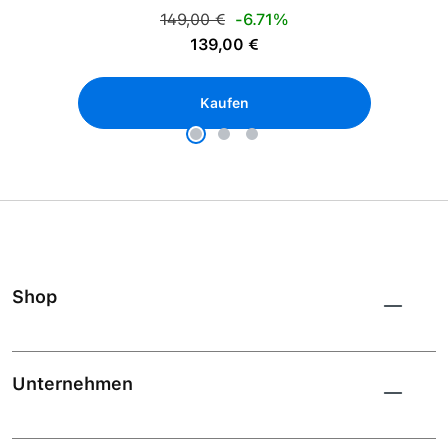
Regulärer Preis:
149,00 €
-6.71%
Verkaufspreis:
139,00 €
Kaufen
Shop
Unternehmen