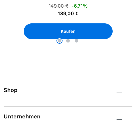
Regulärer Preis:
149,00 €
-6.71%
Verkaufspreis:
139,00 €
Kaufen
Shop
Unternehmen