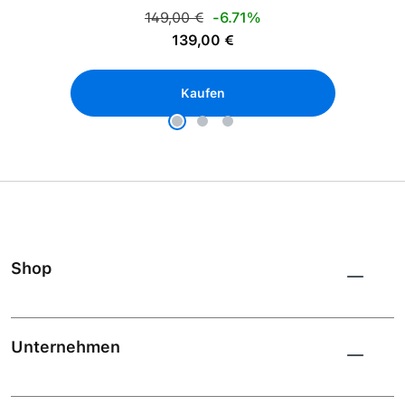
Regulärer Preis:
149,00 €
-6.71%
Verkaufspreis:
139,00 €
Kaufen
Shop
Unternehmen