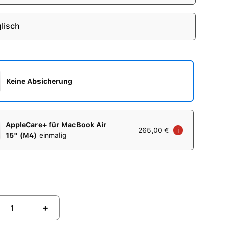
lisch
Keine Absicherung
AppleCare+ für MacBook Air
265,00 €
i
15" (M4)
einmalig
+