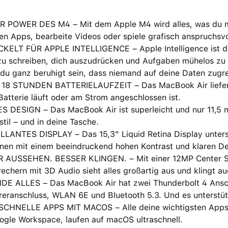
R POWER DES M4 – Mit dem Apple M4 wird alles, was du mach
en Apps, bearbeite Videos oder spiele grafisch anspruchsv
ELT FÜR APPLE INTELLIGENCE – Apple Intelligence ist dein 
zu schreiben, dich auszudrücken und Aufgaben mühelos zu 
du ganz beruhigt sein, dass niemand auf deine Daten zugre
 18 STUNDEN BATTERIELAUFZEIT – Das MacBook Air liefert 
Batterie läuft oder am Strom angeschlossen ist.
S DESIGN – Das MacBook Air ist superleicht und nur 11,5 
til – und in deine Tasche.
LLANTES DISPLAY – Das 15,3" Liquid Retina Display unterst
nen mit einem beein­druckend hohen Kontrast und klaren Deta
 AUSSEHEN. BESSER KLINGEN. – Mit einer 12MP Center St
echern mit 3D Audio sieht alles großartig aus und klingt au
DE ALLES – Das MacBook Air hat zwei Thunderbolt 4 Ansch
eranschluss, WLAN 6E und Bluetooth 5.3. Und es unterstütz
CHNELLE APPS MIT MACOS – Alle deine wichtigsten Apps, i
ogle Workspace, laufen auf macOS ultraschnell.