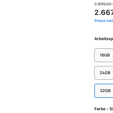
Verkaufspre
Regulärer 
2.899,00 
2.66
Preise ink
Arbeitssp
16GB
24GB
32GB
Farbe 