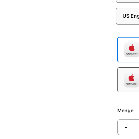
US Eng
Menge
-