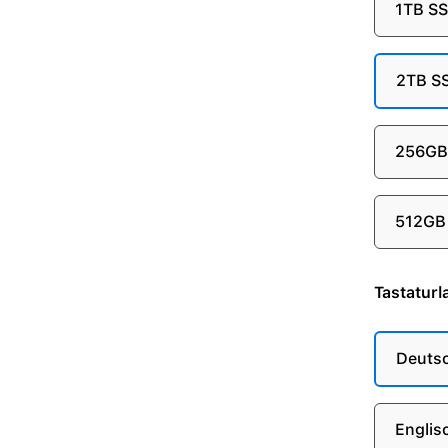
1TB S
2TB S
256GB
512GB
Tastaturl
Deuts
Englis