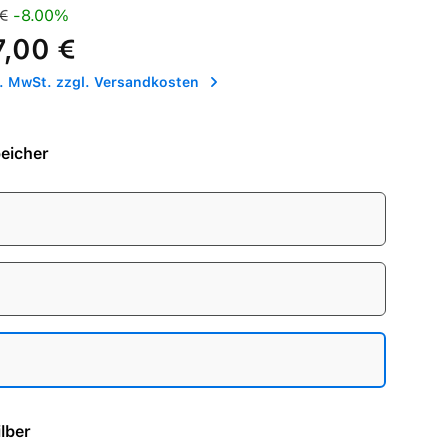
is:
Preis:
€
-8.00%
7,00 €
l. MwSt. zzgl. Versandkosten
eicher
- Silber