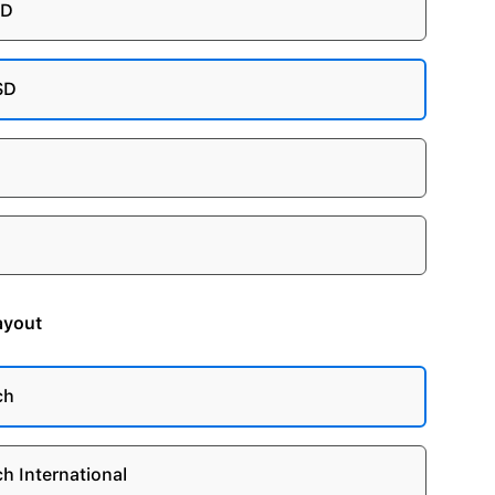
SD
SD
ayout
ch
ch International