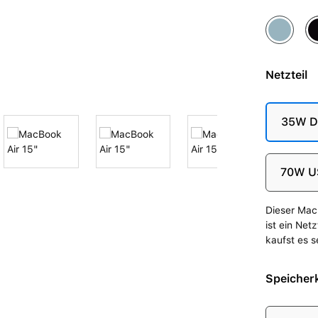
Himmelbl
Mi
Netzteil
35W Du
70W U
Dieser Mac 
ist ein Net
kaufst es s
Speicherk