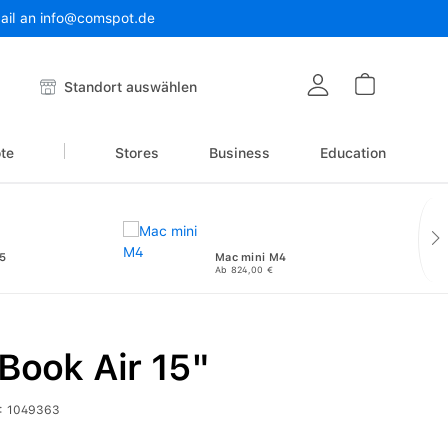
Mail an info@comspot.de
Warenkor
Standort auswählen
te
Stores
Business
Education
5
Mac mini M4
Ab 824,00 €
Book Air 15"
:
1049363