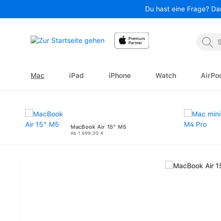
Du hast eine Frage? Da
 Hauptinhalt springen
Zur Suche springen
Zur Hauptnavigation springen
Mac
iPad
iPhone
Watch
AirPo
MacBook Air 15" M5
Ab 1.699,00 €
Bildergalerie überspringen