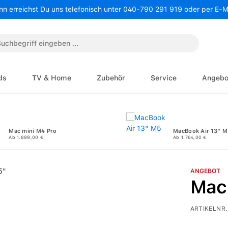
nn erreichst Du uns telefonisch unter 040-790 291 919 oder per E-
ds
TV & Home
Zubehör
Service
Angebo
Mac mini M4 Pro
MacBook Air 13" M
Ab 1.899,00 €
Ab 1.764,00 €
ANGEBOT
Mac
ARTIKELNR.