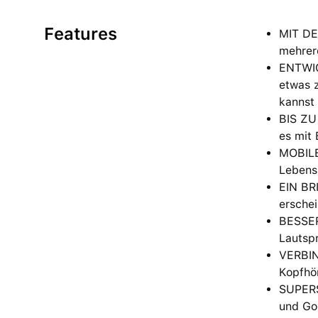
Features
MIT DE
mehrer
ENTWICK
etwas 
kannst 
BIS ZU
es mit 
MOBILE
Lebenss
EIN BRI
erschei
BESSER
Lautspr
VERBIN
Kopfhör
SUPERS
und Go