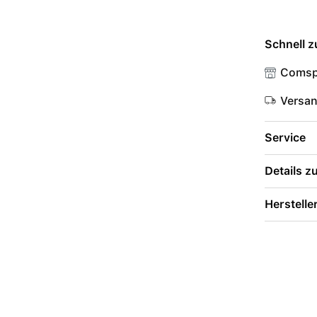
Schnell z
Comsp
Versa
Service
Details 
Herstelle