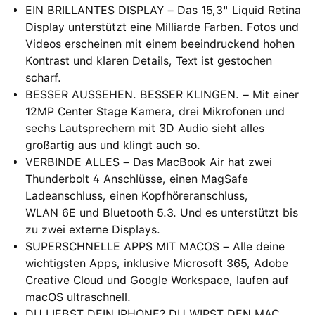
EIN BRILLANTES DISPLAY – Das 15,3" Liquid Retina
Display unterstützt eine Milliarde Farben. Fotos und
Videos erscheinen mit einem beein­druckend hohen
Kontrast und klaren Details, Text ist gestochen
scharf.
BESSER AUSSEHEN. BESSER KLINGEN. – Mit einer
12MP Center Stage Kamera, drei Mikrofonen und
sechs Lautsprechern mit 3D Audio sieht alles
großartig aus und klingt auch so.
VERBINDE ALLES – Das MacBook Air hat zwei
Thunderbolt 4 Anschlüsse, einen MagSafe
Ladeanschluss, einen Kopfhöreranschluss,
WLAN 6E und Bluetooth 5.3. Und es unterstützt bis
zu zwei externe Displays.
SUPERSCHNELLE APPS MIT MACOS – Alle deine
wichtigsten Apps, inklusive Microsoft 365, Adobe
Creative Cloud und Google Workspace, laufen auf
macOS ultraschnell.
DU LIEBST DEIN IPHONE? DU WIRST DEN MAC