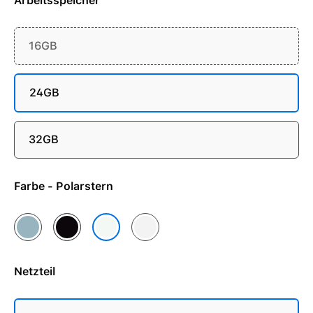
Arbeitsspeicher
16GB
24GB
32GB
Farbe - Polarstern
Himmelblau
Mitternacht
Silber
Polarstern
Netzteil