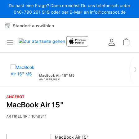
Du hast eine Frage? Dann erreichst Du uns telefonisch unter
Zum Hauptinhalt springen
040-790 291 919 oder per E-Mail an info@comspot.de
Standort auswählen
War
MacBook Air 15" M5
Ab 1.699,00 €
ANGEBOT
MacBook Air 15"
ARTIKELNR.:
1049311
Bildergalerie überspringen