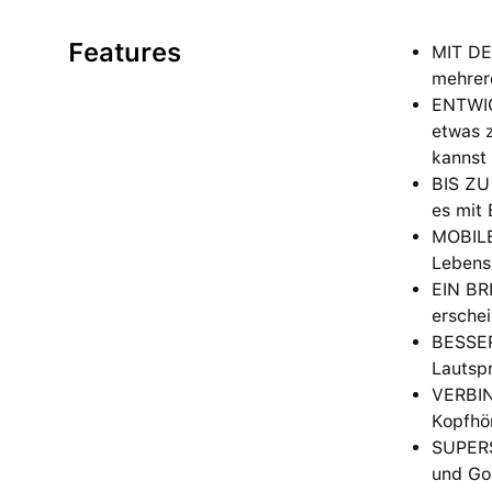
Features
MIT DE
mehrer
ENTWICK
etwas 
kannst 
BIS ZU
es mit 
MOBILE
Lebenss
EIN BRI
erschei
BESSER
Lautspr
VERBIN
Kopfhör
SUPERS
und Go