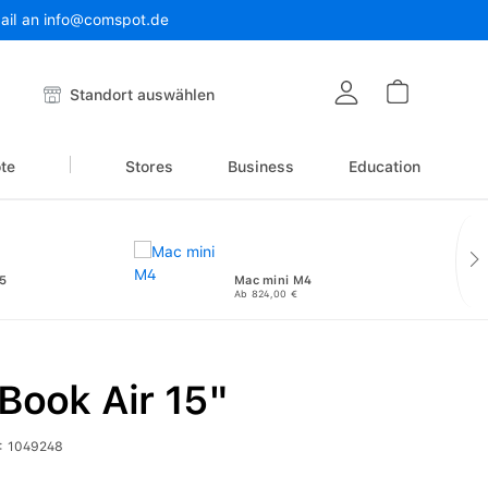
Mail an info@comspot.de
Warenkor
Standort auswählen
te
Stores
Business
Education
5
Mac mini M4
Ab 824,00 €
Book Air 15"
:
1049248