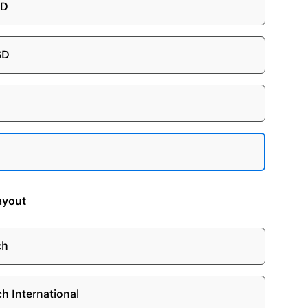
SD
SD
ayout
ch
ch International