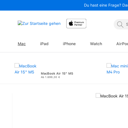
Du hast eine Frage? Da
 Hauptinhalt springen
Zur Suche springen
Zur Hauptnavigation springen
Mac
iPad
iPhone
Watch
AirPo
MacBook Air 15" M5
Ab 1.699,00 €
Bildergalerie überspringen