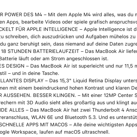
R POWER DES M4 – Mit dem Apple M4 wird alles, was du mach
en Apps, bearbeite Videos oder spiele grafisch anspruchsv
ELT FÜR APPLE INTELLIGENCE – Apple Intelligence ist dein 
zu schreiben, dich auszudrücken und Aufgaben mühelos zu 
du ganz beruhigt sein, dass niemand auf deine Daten zugre
 18 STUNDEN BATTERIELAUFZEIT – Das MacBook Air liefert 
Batterie läuft oder am Strom angeschlossen ist.
S DESIGN – Das MacBook Air ist superleicht und nur 11,5 
til – und in deine Tasche.
LLANTES DISPLAY – Das 15,3" Liquid Retina Display unterst
nen mit einem beein­druckend hohen Kontrast und klaren Deta
 AUSSEHEN. BESSER KLINGEN. – Mit einer 12MP Center St
echern mit 3D Audio sieht alles großartig aus und klingt au
DE ALLES – Das MacBook Air hat zwei Thunderbolt 4 Ansch
eranschluss, WLAN 6E und Bluetooth 5.3. Und es unterstütz
CHNELLE APPS MIT MACOS – Alle deine wichtigsten Apps, i
ogle Workspace, laufen auf macOS ultraschnell.