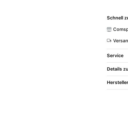
Schnell z
Comsp
Versa
Service
Details 
Herstelle