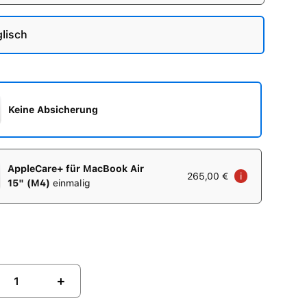
lisch
Keine Absicherung
AppleCare+ für MacBook Air
265,00 €
i
15" (M4)
einmalig
+