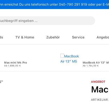
nn erreichst Du uns telefonisch unter 040-790 291 919 oder per E-
ds
TV & Home
Zubehör
Service
Angebo
Mac mini M4 Pro
MacBook Air 13" M
Ab 1.899,00 €
Ab 1.764,00 €
ANGEBOT
Mac
ARTIKELNR.