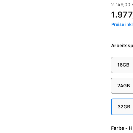
Verkaufspre
Regulärer 
2.149,00 
1.977
Preise ink
Arbeitssp
16GB
24GB
32GB
Farb