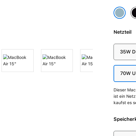
Mi
Himmelbl
Netzteil
35W Du
70W U
Dieser Mac 
ist ein Net
kaufst es s
Speicherk