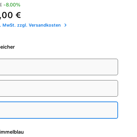
is:
Preis:
€
-8.00%
,00 €
l. MwSt. zzgl. Versandkosten
eicher
e - Himmelblau