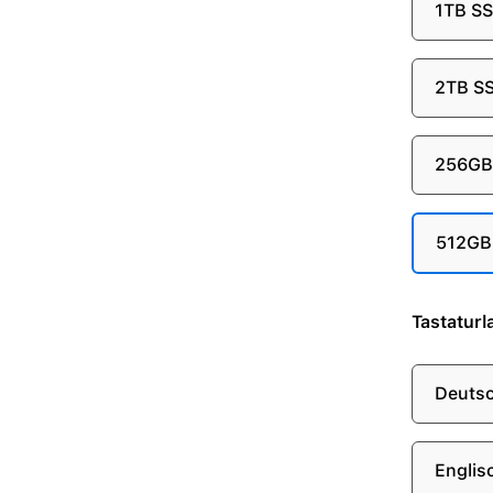
1TB S
2TB S
256GB
512GB
Tastaturl
Deuts
Englis