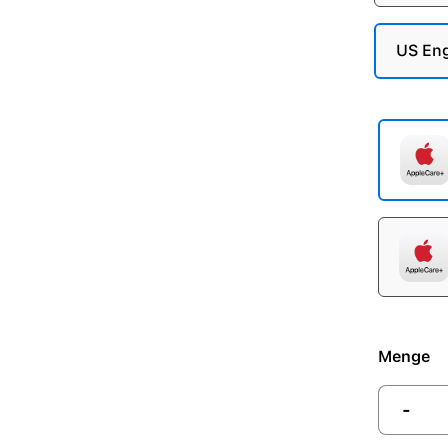
US Eng
Menge
-