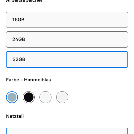
Arbeitsspeicher
16GB
24GB
32GB
Farbe - Himmelblau
Mitternacht
Polarstern
Silber
Himmelblau
Netzteil