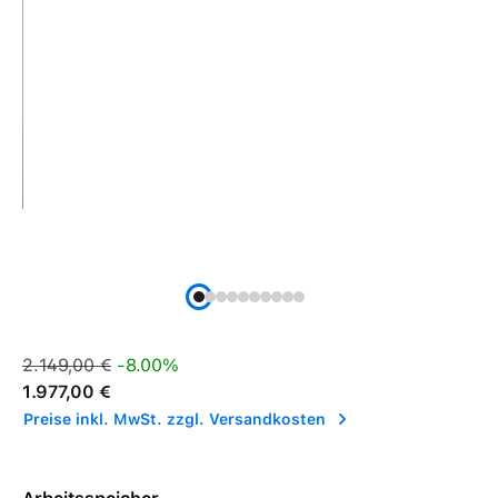
Verkaufspreis:
Regulärer Preis:
2.149,00 €
-8.00%
1.977,00 €
Preise inkl. MwSt. zzgl. Versandkosten