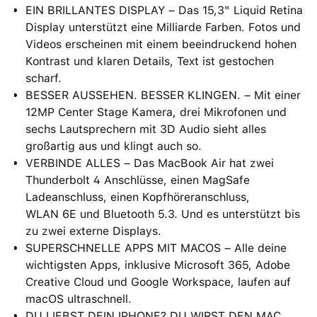
EIN BRILLANTES DISPLAY – Das 15,3" Liquid Retina
Display unterstützt eine Milliarde Farben. Fotos und
Videos erscheinen mit einem beein­druckend hohen
Kontrast und klaren Details, Text ist gestochen
scharf.
BESSER AUSSEHEN. BESSER KLINGEN. – Mit einer
12MP Center Stage Kamera, drei Mikrofonen und
sechs Lautsprechern mit 3D Audio sieht alles
großartig aus und klingt auch so.
VERBINDE ALLES – Das MacBook Air hat zwei
Thunderbolt 4 Anschlüsse, einen MagSafe
Ladeanschluss, einen Kopfhöreranschluss,
WLAN 6E und Bluetooth 5.3. Und es unterstützt bis
zu zwei externe Displays.
SUPERSCHNELLE APPS MIT MACOS – Alle deine
wichtigsten Apps, inklusive Microsoft 365, Adobe
Creative Cloud und Google Workspace, laufen auf
macOS ultraschnell.
DU LIEBST DEIN IPHONE? DU WIRST DEN MAC