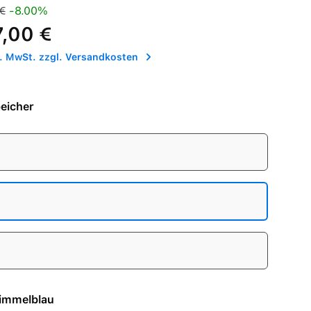
is:
Preis:
€
-8.00%
7,00 €
l. MwSt. zzgl. Versandkosten
eicher
e - Himmelblau