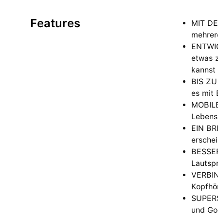
Features
MIT DE
mehrer
ENTWICK
etwas 
kannst 
BIS ZU
es mit 
MOBILE
Lebenss
EIN BRI
erschei
BESSER
Lautspr
VERBIN
Kopfhör
SUPERS
und Go