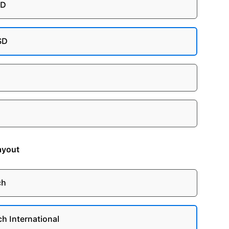
SD
SD
ayout
ch
ch International