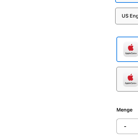
US Eng
Menge
-