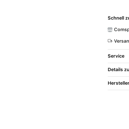
Schnell z
Comsp
Versa
Service
Details 
Herstelle