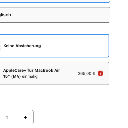
lisch
Keine Absicherung
AppleCare+ für MacBook Air
265,00 €
i
15" (M4)
einmalig
+