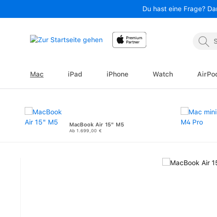
Du hast eine Frage? Da
 Hauptinhalt springen
Zur Suche springen
Zur Hauptnavigation springen
Mac
iPad
iPhone
Watch
AirPo
MacBook Air 15" M5
Ab 1.699,00 €
Bildergalerie überspringen