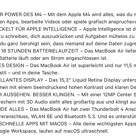
R POWER DES M4 – Mit dem Apple M4 wird alles, was du mach
en Apps, bearbeite Videos oder spiele grafisch anspruchsv
ELT FÜR APPLE INTELLIGENCE – Apple Intelligence ist dein 
zu schreiben, dich auszudrücken und Aufgaben mühelos zu 
du ganz beruhigt sein, dass niemand auf deine Daten zugre
 18 STUNDEN BATTERIELAUFZEIT – Das MacBook Air liefert 
Batterie läuft oder am Strom angeschlossen ist.
S DESIGN – Das MacBook Air ist superleicht und nur 11,5 
til – und in deine Tasche.
LLANTES DISPLAY – Das 15,3" Liquid Retina Display unterst
nen mit einem beein­druckend hohen Kontrast und klaren Deta
 AUSSEHEN. BESSER KLINGEN. – Mit einer 12MP Center St
echern mit 3D Audio sieht alles großartig aus und klingt au
DE ALLES – Das MacBook Air hat zwei Thunderbolt 4 Ansch
eranschluss, WLAN 6E und Bluetooth 5.3. Und es unterstütz
CHNELLE APPS MIT MACOS – Alle deine wichtigsten Apps, i
ogle Workspace, laufen auf macOS ultraschnell.