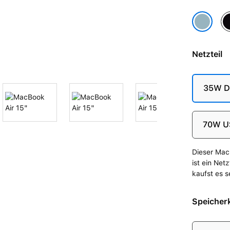
Mi
Himmelbl
Netzteil
35W Du
70W U
Dieser Mac 
ist ein Net
kaufst es s
Speicherk