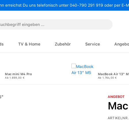
nn erreichst Du uns telefonisch unter 040-790 291 919 oder per E-
ds
TV & Home
Zubehör
Service
Angebo
Mac mini M4 Pro
MacBook Air 13" M
Ab 1.899,00 €
Ab 1.764,00 €
ANGEBOT
Mac
ARTIKELNR.