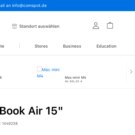
Mail an info@comspot.de
Warenkor
Standort auswählen
te
Stores
Business
Education
5
Mac mini M4
Ab 824,00 €
Book Air 15"
:
1049238