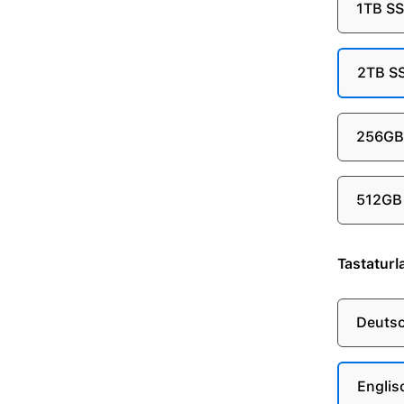
1TB S
2TB S
256GB
512GB
Tastaturl
Deuts
Englis