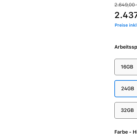
Verkaufspre
Regulärer 
2.649,00 
2.43
Preise ink
Arbeitssp
16GB
24GB
32GB
Farb