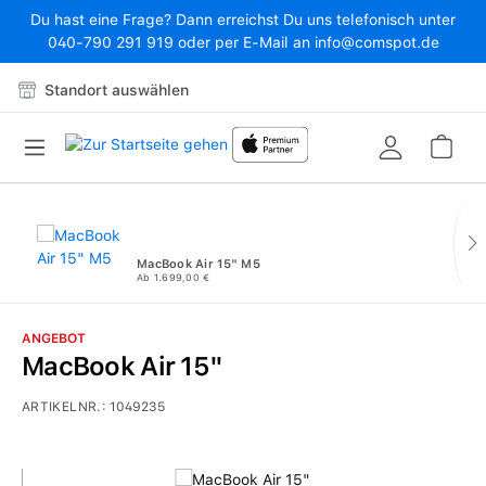
Du hast eine Frage? Dann erreichst Du uns telefonisch unter
Zum Hauptinhalt springen
040-790 291 919 oder per E-Mail an info@comspot.de
Standort auswählen
War
MacBook Air 15" M5
Ab 1.699,00 €
ANGEBOT
MacBook Air 15"
ARTIKELNR.:
1049235
Bildergalerie überspringen