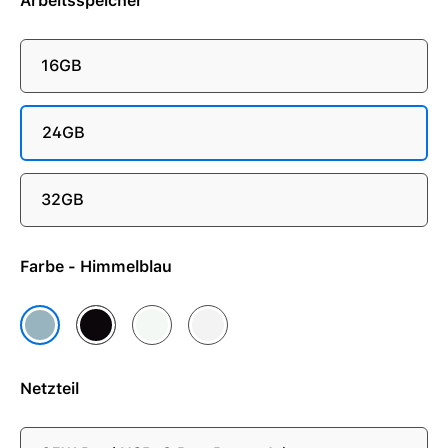
Arbeitsspeicher
16GB
24GB
32GB
Farbe - Himmelblau
Mitternacht
Polarstern
Silber
Himmelblau
Netzteil