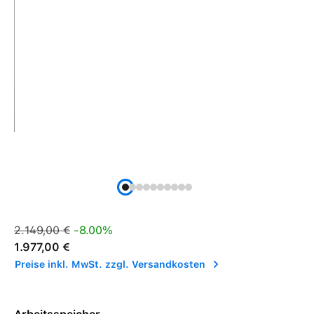
Verkaufspreis:
Regulärer Preis:
2.149,00 €
-8.00%
1.977,00 €
Preise inkl. MwSt. zzgl. Versandkosten