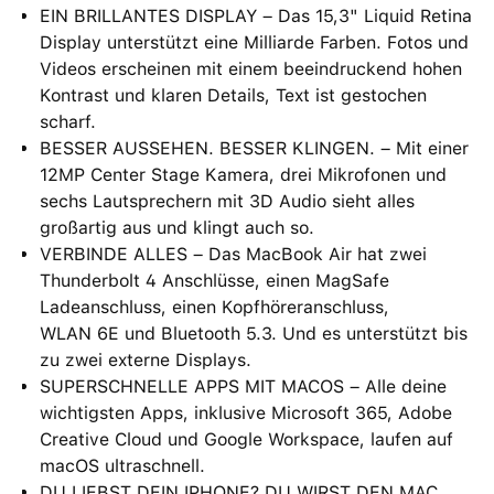
EIN BRILLANTES DISPLAY – Das 15,3" Liquid Retina
Display unterstützt eine Milliarde Farben. Fotos und
Videos erscheinen mit einem beein­druckend hohen
Kontrast und klaren Details, Text ist gestochen
scharf.
BESSER AUSSEHEN. BESSER KLINGEN. – Mit einer
12MP Center Stage Kamera, drei Mikrofonen und
sechs Lautsprechern mit 3D Audio sieht alles
großartig aus und klingt auch so.
VERBINDE ALLES – Das MacBook Air hat zwei
Thunderbolt 4 Anschlüsse, einen MagSafe
Ladeanschluss, einen Kopfhöreranschluss,
WLAN 6E und Bluetooth 5.3. Und es unterstützt bis
zu zwei externe Displays.
SUPERSCHNELLE APPS MIT MACOS – Alle deine
wichtigsten Apps, inklusive Microsoft 365, Adobe
Creative Cloud und Google Workspace, laufen auf
macOS ultraschnell.
DU LIEBST DEIN IPHONE? DU WIRST DEN MAC