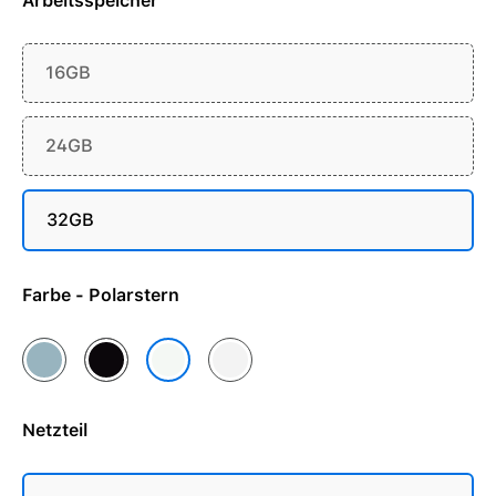
Arbeitsspeicher
16GB
24GB
32GB
Farbe - Polarstern
Himmelblau
Mitternacht
Silber
Polarstern
Netzteil