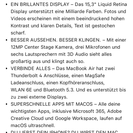
EIN BRILLANTES DISPLAY – Das 15,3" Liquid Retina
Display unterstützt eine Milliarde Farben. Fotos und
Videos erscheinen mit einem beein­druckend hohen
Kontrast und klaren Details, Text ist gestochen
scharf.
BESSER AUSSEHEN. BESSER KLINGEN. – Mit einer
12MP Center Stage Kamera, drei Mikrofonen und
sechs Lautsprechern mit 3D Audio sieht alles
großartig aus und klingt auch so.
VERBINDE ALLES – Das MacBook Air hat zwei
Thunderbolt 4 Anschlüsse, einen MagSafe
Ladeanschluss, einen Kopfhöreranschluss,
WLAN 6E und Bluetooth 5.3. Und es unterstützt bis
zu zwei externe Displays.
SUPERSCHNELLE APPS MIT MACOS – Alle deine
wichtigsten Apps, inklusive Microsoft 365, Adobe
Creative Cloud und Google Workspace, laufen auf
macOS ultraschnell.
DU LIEBST DEIN IPHONE? DU WIRST DEN MAC