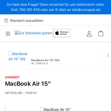
Du hast eine Frage? Dann erreichst Du uns telefonisch unter
Zum Hauptinhalt springen
040-790 291 919 oder per E-Mail an info@comspot.de
Standort auswählen
War
MacBook Air 15" M5
Ab 1.699,00 €
ANGEBOT
MacBook Air 15"
ARTIKELNR.:
1049141
Bildergalerie überspringen