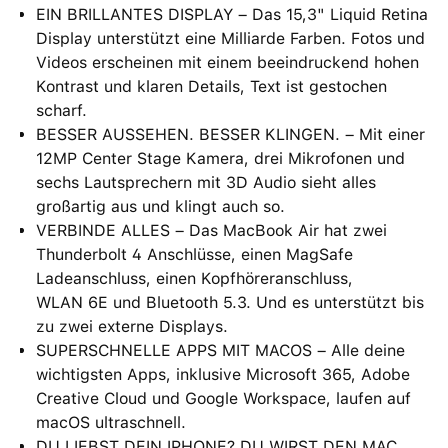
EIN BRILLANTES DISPLAY – Das 15,3" Liquid Retina
Display unterstützt eine Milliarde Farben. Fotos und
Videos erscheinen mit einem beein­druckend hohen
Kontrast und klaren Details, Text ist gestochen
scharf.
BESSER AUSSEHEN. BESSER KLINGEN. – Mit einer
12MP Center Stage Kamera, drei Mikrofonen und
sechs Lautsprechern mit 3D Audio sieht alles
großartig aus und klingt auch so.
VERBINDE ALLES – Das MacBook Air hat zwei
Thunderbolt 4 Anschlüsse, einen MagSafe
Ladeanschluss, einen Kopfhöreranschluss,
WLAN 6E und Bluetooth 5.3. Und es unterstützt bis
zu zwei externe Displays.
SUPERSCHNELLE APPS MIT MACOS – Alle deine
wichtigsten Apps, inklusive Microsoft 365, Adobe
Creative Cloud und Google Workspace, laufen auf
macOS ultraschnell.
DU LIEBST DEIN IPHONE? DU WIRST DEN MAC