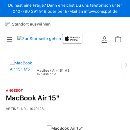
Du hast eine Frage? Dann erreichst Du uns telefonisch unter
Zum Hauptinhalt springen
040-790 291 919 oder per E-Mail an info@comspot.de
Standort auswählen
War
MacBook Air 15" M5
Ab 1.699,00 €
ANGEBOT
MacBook Air 15"
ARTIKELNR.:
1049128
Bildergalerie überspringen