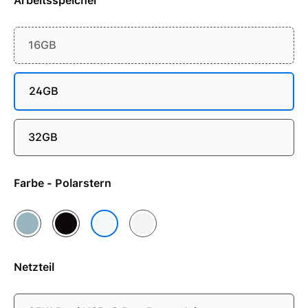
Arbeitsspeicher
16GB
24GB
32GB
Farbe - Polarstern
Himmelblau
Mitternacht
Silber
Polarstern
Netzteil