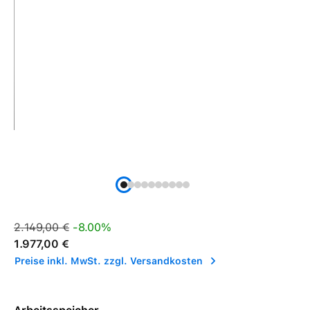
Verkaufspreis:
Regulärer Preis:
2.149,00 €
-8.00%
1.977,00 €
Preise inkl. MwSt. zzgl. Versandkosten