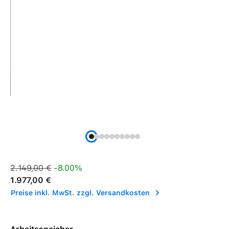
Verkaufspreis:
Regulärer Preis:
2.149,00 €
-8.00%
1.977,00 €
Preise inkl. MwSt. zzgl. Versandkosten