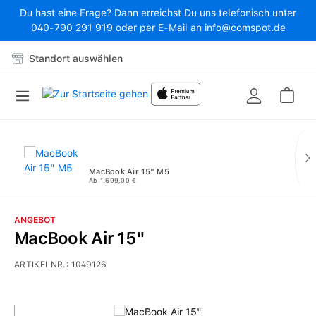
Du hast eine Frage? Dann erreichst Du uns telefonisch unter
Zum Hauptinhalt springen
040-790 291 919 oder per E-Mail an info@comspot.de
Standort auswählen
War
MacBook Air 15" M5
Ab 1.699,00 €
ANGEBOT
MacBook Air 15"
ARTIKELNR.:
1049126
Bildergalerie überspringen