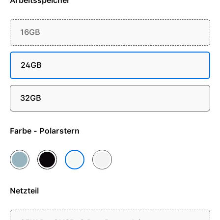
Arbeitsspeicher
16GB
24GB
32GB
Farbe - Polarstern
Himmelblau
Mitternacht
Silber
Polarstern
Netzteil