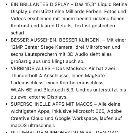
EIN BRILLANTES DISPLAY – Das 15,3" Liquid Retina
Display unterstützt eine Milliarde Farben. Fotos und
Videos erscheinen mit einem beein­druckend hohen
Kontrast und klaren Details, Text ist gestochen
scharf.
BESSER AUSSEHEN. BESSER KLINGEN. – Mit einer
12MP Center Stage Kamera, drei Mikrofonen und
sechs Lautsprechern mit 3D Audio sieht alles
großartig aus und klingt auch so.
VERBINDE ALLES – Das MacBook Air hat zwei
Thunderbolt 4 Anschlüsse, einen MagSafe
Ladeanschluss, einen Kopfhöreranschluss,
WLAN 6E und Bluetooth 5.3. Und es unterstützt bis
zu zwei externe Displays.
SUPERSCHNELLE APPS MIT MACOS – Alle deine
wichtigsten Apps, inklusive Microsoft 365, Adobe
Creative Cloud und Google Workspace, laufen auf
macOS ultraschnell.
DU LIEBST DEIN IPHONE? DU WIRST DEN MAC