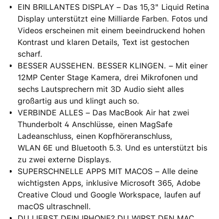
EIN BRILLANTES DISPLAY – Das 15,3" Liquid Retina
Display unterstützt eine Milliarde Farben. Fotos und
Videos erscheinen mit einem beein­druckend hohen
Kontrast und klaren Details, Text ist gestochen
scharf.
BESSER AUSSEHEN. BESSER KLINGEN. – Mit einer
12MP Center Stage Kamera, drei Mikrofonen und
sechs Lautsprechern mit 3D Audio sieht alles
großartig aus und klingt auch so.
VERBINDE ALLES – Das MacBook Air hat zwei
Thunderbolt 4 Anschlüsse, einen MagSafe
Ladeanschluss, einen Kopfhöreranschluss,
WLAN 6E und Bluetooth 5.3. Und es unterstützt bis
zu zwei externe Displays.
SUPERSCHNELLE APPS MIT MACOS – Alle deine
wichtigsten Apps, inklusive Microsoft 365, Adobe
Creative Cloud und Google Workspace, laufen auf
macOS ultraschnell.
DU LIEBST DEIN IPHONE? DU WIRST DEN MAC