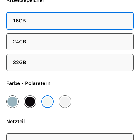
Arbeitsspeicher
16GB
24GB
32GB
Farbe - Polarstern
Himmelblau
Mitternacht
Silber
Polarstern
Netzteil