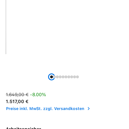
Verkaufspreis:
Regulärer Preis:
1.649,00 €
-8.00%
1.517,00 €
Preise inkl. MwSt. zzgl. Versandkosten