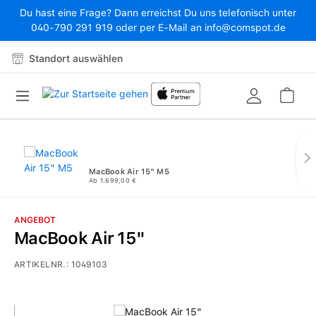
Du hast eine Frage? Dann erreichst Du uns telefonisch unter
Zum Hauptinhalt springen
040-790 291 919 oder per E-Mail an info@comspot.de
Standort auswählen
War
MacBook Air 15" M5
Ab 1.699,00 €
ANGEBOT
MacBook Air 15"
ARTIKELNR.:
1049103
Bildergalerie überspringen