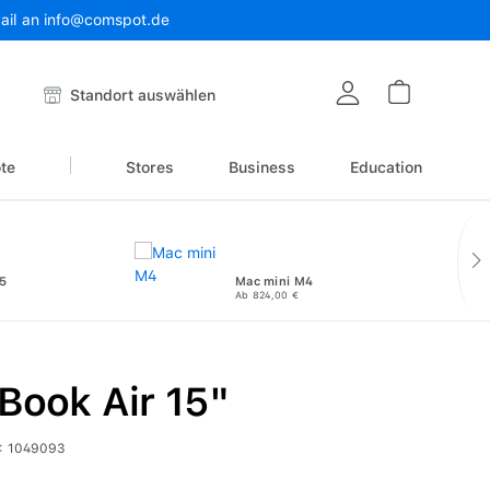
Mail an info@comspot.de
Warenkor
Standort auswählen
te
Stores
Business
Education
5
Mac mini M4
Ab 824,00 €
Book Air 15"
:
1049093