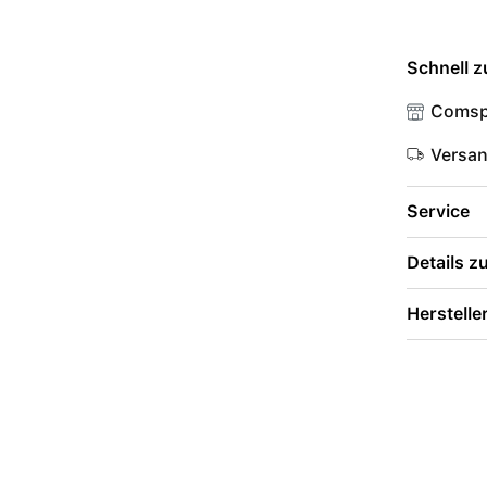
Schnell z
Comsp
Versa
Service
Details 
Herstelle