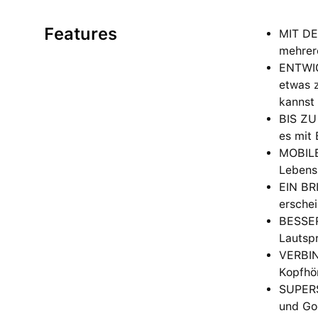
Features
MIT DE
mehrer
ENTWICK
etwas 
kannst 
BIS ZU
es mit 
MOBILE
Lebenss
EIN BRI
erschei
BESSER
Lautspr
VERBIN
Kopfhör
SUPERS
und Go