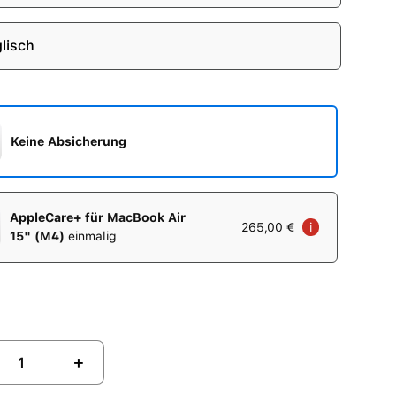
lisch
Keine Absicherung
AppleCare+ für MacBook Air
265,00 €
i
15" (M4)
einmalig
+