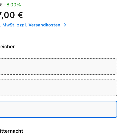
is:
Preis:
€
-8.00%
7,00 €
l. MwSt. zzgl. Versandkosten
eicher
e - Mitternacht