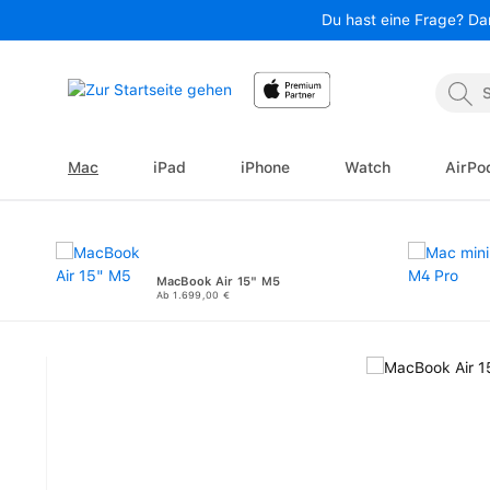
Du hast eine Frage? Da
 Hauptinhalt springen
Zur Suche springen
Zur Hauptnavigation springen
Mac
iPad
iPhone
Watch
AirPo
MacBook Air 15" M5
Ab 1.699,00 €
Bildergalerie überspringen