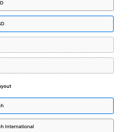
SD
SD
ayout
ch
ch International