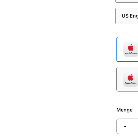
US Eng
Menge
-