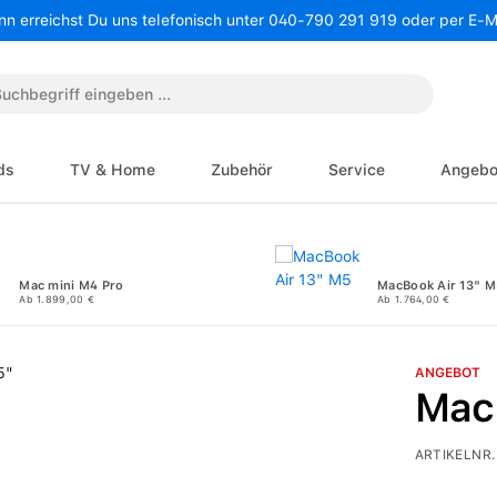
nn erreichst Du uns telefonisch unter 040-790 291 919 oder per E-
ds
TV & Home
Zubehör
Service
Angebo
Mac mini M4 Pro
MacBook Air 13" M
Ab 1.899,00 €
Ab 1.764,00 €
ANGEBOT
Mac
ARTIKELNR.