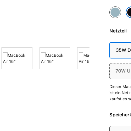
Himmelbl
Mi
Netzteil
35W Du
70W U
Dieser Mac 
ist ein Net
kaufst es s
Speicherk