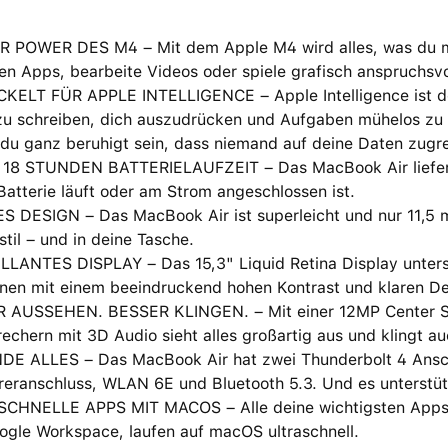
R POWER DES M4 – Mit dem Apple M4 wird alles, was du mach
en Apps, bearbeite Videos oder spiele grafisch anspruchsv
ELT FÜR APPLE INTELLIGENCE – Apple Intelligence ist dein 
zu schreiben, dich auszudrücken und Aufgaben mühelos zu 
du ganz beruhigt sein, dass niemand auf deine Daten zugre
 18 STUNDEN BATTERIELAUFZEIT – Das MacBook Air liefert 
Batterie läuft oder am Strom angeschlossen ist.
S DESIGN – Das MacBook Air ist superleicht und nur 11,5 
til – und in deine Tasche.
LLANTES DISPLAY – Das 15,3" Liquid Retina Display unterst
nen mit einem beein­druckend hohen Kontrast und klaren Deta
 AUSSEHEN. BESSER KLINGEN. – Mit einer 12MP Center St
echern mit 3D Audio sieht alles großartig aus und klingt au
DE ALLES – Das MacBook Air hat zwei Thunderbolt 4 Ansch
eranschluss, WLAN 6E und Bluetooth 5.3. Und es unterstütz
CHNELLE APPS MIT MACOS – Alle deine wichtigsten Apps, i
ogle Workspace, laufen auf macOS ultraschnell.