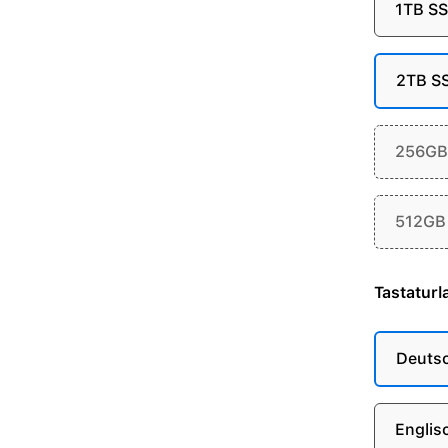
1TB S
2TB S
256GB
512GB
Tastaturl
Deuts
Englis