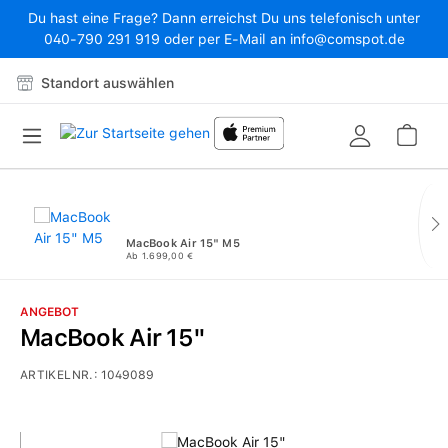
Du hast eine Frage? Dann erreichst Du uns telefonisch unter
Zum Hauptinhalt springen
040-790 291 919 oder per E-Mail an info@comspot.de
Standort auswählen
War
MacBook Air 15" M5
Ab 1.699,00 €
ANGEBOT
MacBook Air 15"
ARTIKELNR.:
1049089
Bildergalerie überspringen