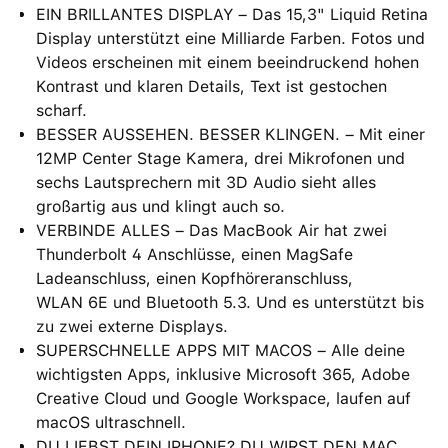
EIN BRILLANTES DISPLAY – Das 15,3" Liquid Retina
Display unterstützt eine Milliarde Farben. Fotos und
Videos erscheinen mit einem beein­druckend hohen
Kontrast und klaren Details, Text ist gestochen
scharf.
BESSER AUSSEHEN. BESSER KLINGEN. – Mit einer
12MP Center Stage Kamera, drei Mikrofonen und
sechs Lautsprechern mit 3D Audio sieht alles
großartig aus und klingt auch so.
VERBINDE ALLES – Das MacBook Air hat zwei
Thunderbolt 4 Anschlüsse, einen MagSafe
Ladeanschluss, einen Kopfhöreranschluss,
WLAN 6E und Bluetooth 5.3. Und es unterstützt bis
zu zwei externe Displays.
SUPERSCHNELLE APPS MIT MACOS – Alle deine
wichtigsten Apps, inklusive Microsoft 365, Adobe
Creative Cloud und Google Workspace, laufen auf
macOS ultraschnell.
DU LIEBST DEIN IPHONE? DU WIRST DEN MAC