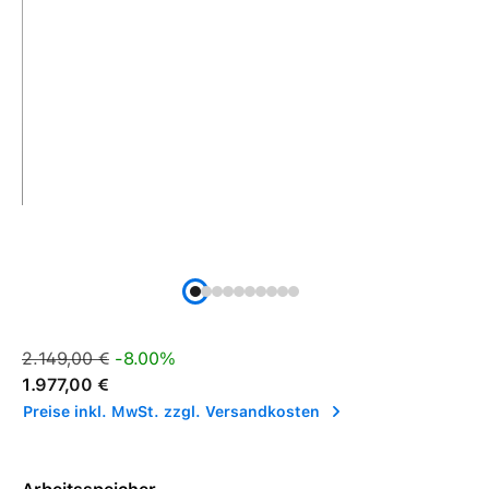
Verkaufspreis:
Regulärer Preis:
2.149,00 €
-8.00%
1.977,00 €
Preise inkl. MwSt. zzgl. Versandkosten