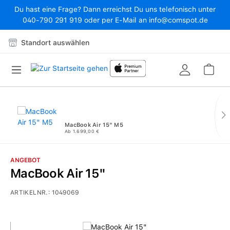
Du hast eine Frage? Dann erreichst Du uns telefonisch unter
Zum Hauptinhalt springen
040-790 291 919 oder per E-Mail an info@comspot.de
Standort auswählen
War
MacBook Air 15" M5
Ab 1.699,00 €
ANGEBOT
MacBook Air 15"
ARTIKELNR.:
1049069
Bildergalerie überspringen