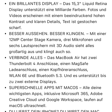
EIN BRILLANTES DISPLAY – Das 15,3" Liquid Retina
Display unterstützt eine Milliarde Farben. Fotos und
Videos erscheinen mit einem beein­druckend hohen
Kontrast und klaren Details, Text ist gestochen
scharf.
BESSER AUSSEHEN. BESSER KLINGEN. – Mit einer
12MP Center Stage Kamera, drei Mikrofonen und
sechs Lautsprechern mit 3D Audio sieht alles
großartig aus und klingt auch so.
VERBINDE ALLES – Das MacBook Air hat zwei
Thunderbolt 4 Anschlüsse, einen MagSafe
Ladeanschluss, einen Kopfhöreranschluss,
WLAN 6E und Bluetooth 5.3. Und es unterstützt bis
zu zwei externe Displays.
SUPERSCHNELLE APPS MIT MACOS – Alle deine
wichtigsten Apps, inklusive Microsoft 365, Adobe
Creative Cloud und Google Workspace, laufen auf
macOS ultraschnell.
DU LIEBST DEIN IPHONE? DU WIRST DEN MAC