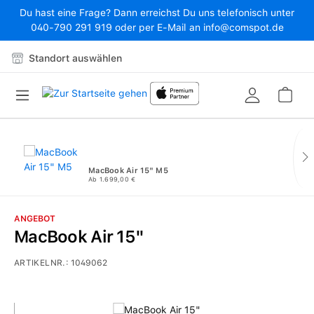
Du hast eine Frage? Dann erreichst Du uns telefonisch unter
Zum Hauptinhalt springen
040-790 291 919 oder per E-Mail an info@comspot.de
Standort auswählen
War
MacBook Air 15" M5
Ab 1.699,00 €
ANGEBOT
MacBook Air 15"
ARTIKELNR.:
1049062
Bildergalerie überspringen