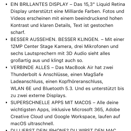
EIN BRILLANTES DISPLAY – Das 15,3" Liquid Retina
Display unterstützt eine Milliarde Farben. Fotos und
Videos erscheinen mit einem beein­druckend hohen
Kontrast und klaren Details, Text ist gestochen
scharf.
BESSER AUSSEHEN. BESSER KLINGEN. – Mit einer
12MP Center Stage Kamera, drei Mikrofonen und
sechs Lautsprechern mit 3D Audio sieht alles
großartig aus und klingt auch so.
VERBINDE ALLES – Das MacBook Air hat zwei
Thunderbolt 4 Anschlüsse, einen MagSafe
Ladeanschluss, einen Kopfhöreranschluss,
WLAN 6E und Bluetooth 5.3. Und es unterstützt bis
zu zwei externe Displays.
SUPERSCHNELLE APPS MIT MACOS – Alle deine
wichtigsten Apps, inklusive Microsoft 365, Adobe
Creative Cloud und Google Workspace, laufen auf
macOS ultraschnell.
DU LIEBST DEIN IPHONE? DU WIRST DEN MAC