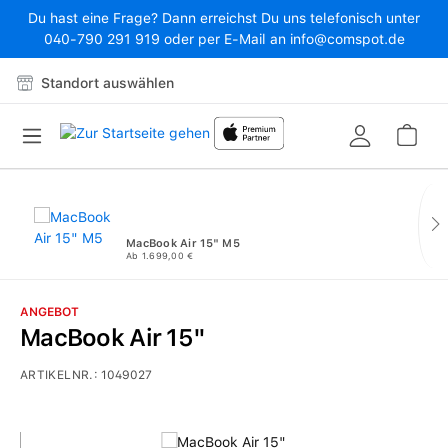
Du hast eine Frage? Dann erreichst Du uns telefonisch unter
Zum Hauptinhalt springen
040-790 291 919 oder per E-Mail an info@comspot.de
Standort auswählen
War
MacBook Air 15" M5
Ab 1.699,00 €
ANGEBOT
MacBook Air 15"
ARTIKELNR.:
1049027
Bildergalerie überspringen