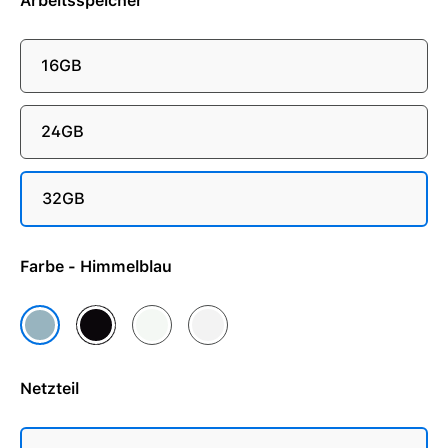
Arbeitsspeicher
16GB
24GB
32GB
Farbe - Himmelblau
Mitternacht
Polarstern
Silber
Himmelblau
Netzteil