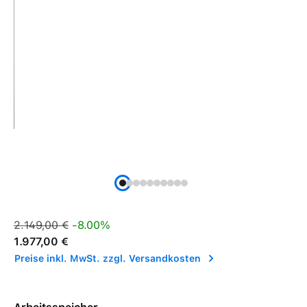
Verkaufspreis:
Regulärer Preis:
2.149,00 €
-8.00%
1.977,00 €
Preise inkl. MwSt. zzgl. Versandkosten