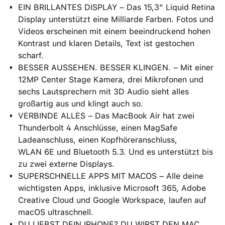
EIN BRILLANTES DISPLAY – Das 15,3" Liquid Retina
Display unterstützt eine Milliarde Farben. Fotos und
Videos erscheinen mit einem beein­druckend hohen
Kontrast und klaren Details, Text ist gestochen
scharf.
BESSER AUSSEHEN. BESSER KLINGEN. – Mit einer
12MP Center Stage Kamera, drei Mikrofonen und
sechs Lautsprechern mit 3D Audio sieht alles
großartig aus und klingt auch so.
VERBINDE ALLES – Das MacBook Air hat zwei
Thunderbolt 4 Anschlüsse, einen MagSafe
Ladeanschluss, einen Kopfhöreranschluss,
WLAN 6E und Bluetooth 5.3. Und es unterstützt bis
zu zwei externe Displays.
SUPERSCHNELLE APPS MIT MACOS – Alle deine
wichtigsten Apps, inklusive Microsoft 365, Adobe
Creative Cloud und Google Workspace, laufen auf
macOS ultraschnell.
DU LIEBST DEIN IPHONE? DU WIRST DEN MAC