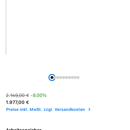
Verkaufspreis:
Regulärer Preis:
2.149,00 €
-8.00%
1.977,00 €
Preise inkl. MwSt. zzgl. Versandkosten