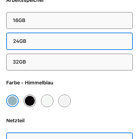
Arbeitsspeicher
16GB
24GB
32GB
Farbe - Himmelblau
Mitternacht
Polarstern
Silber
Himmelblau
Netzteil