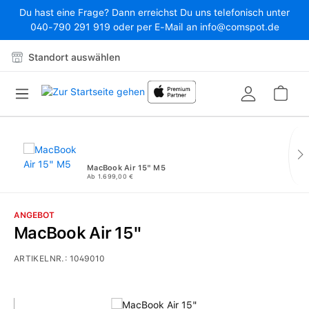
Du hast eine Frage? Dann erreichst Du uns telefonisch unter
Zum Hauptinhalt springen
040-790 291 919 oder per E-Mail an info@comspot.de
Standort auswählen
War
MacBook Air 15" M5
Ab 1.699,00 €
ANGEBOT
MacBook Air 15"
ARTIKELNR.:
1049010
Bildergalerie überspringen