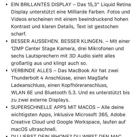
EIN BRILLANTES DISPLAY – Das 15,3" Liquid Retina
Display unterstützt eine Milliarde Farben. Fotos und
Videos erscheinen mit einem beein­druckend hohen
Kontrast und klaren Details, Text ist gestochen
scharf.
BESSER AUSSEHEN. BESSER KLINGEN. – Mit einer
12MP Center Stage Kamera, drei Mikrofonen und
sechs Lautsprechern mit 3D Audio sieht alles
großartig aus und klingt auch so.
VERBINDE ALLES – Das MacBook Air hat zwei
Thunderbolt 4 Anschlüsse, einen MagSafe
Ladeanschluss, einen Kopfhöreranschluss,
WLAN 6E und Bluetooth 5.3. Und es unterstützt bis
zu zwei externe Displays.
SUPERSCHNELLE APPS MIT MACOS – Alle deine
wichtigsten Apps, inklusive Microsoft 365, Adobe
Creative Cloud und Google Workspace, laufen auf
macOS ultraschnell.
DU LIEBST DEIN IPHONE? DU WIRST DEN MAC