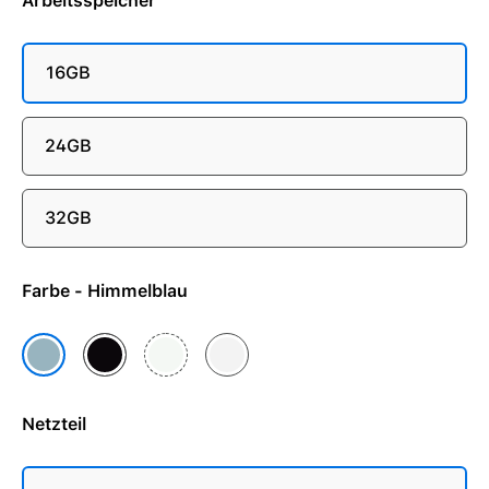
Arbeitsspeicher
16GB
24GB
32GB
Farbe - Himmelblau
Mitternacht
Polarstern
Silber
Himmelblau
Netzteil