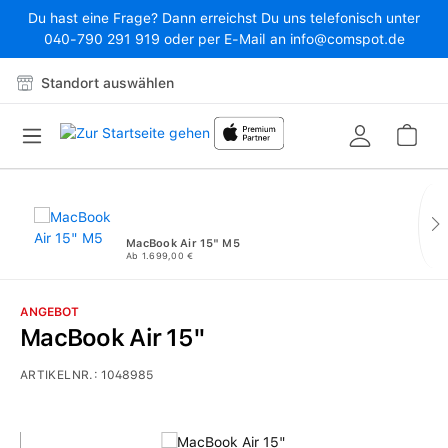
Du hast eine Frage? Dann erreichst Du uns telefonisch unter
Zum Hauptinhalt springen
040-790 291 919 oder per E-Mail an info@comspot.de
Standort auswählen
War
MacBook Air 15" M5
Ab 1.699,00 €
ANGEBOT
MacBook Air 15"
ARTIKELNR.:
1048985
Bildergalerie überspringen