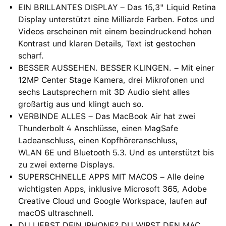
EIN BRILLANTES DISPLAY – Das 15,3" Liquid Retina
Display unterstützt eine Milliarde Farben. Fotos und
Videos erscheinen mit einem beein­druckend hohen
Kontrast und klaren Details, Text ist gestochen
scharf.
BESSER AUSSEHEN. BESSER KLINGEN. – Mit einer
12MP Center Stage Kamera, drei Mikrofonen und
sechs Lautsprechern mit 3D Audio sieht alles
großartig aus und klingt auch so.
VERBINDE ALLES – Das MacBook Air hat zwei
Thunderbolt 4 Anschlüsse, einen MagSafe
Ladeanschluss, einen Kopfhöreranschluss,
WLAN 6E und Bluetooth 5.3. Und es unterstützt bis
zu zwei externe Displays.
SUPERSCHNELLE APPS MIT MACOS – Alle deine
wichtigsten Apps, inklusive Microsoft 365, Adobe
Creative Cloud und Google Workspace, laufen auf
macOS ultraschnell.
DU LIEBST DEIN IPHONE? DU WIRST DEN MAC