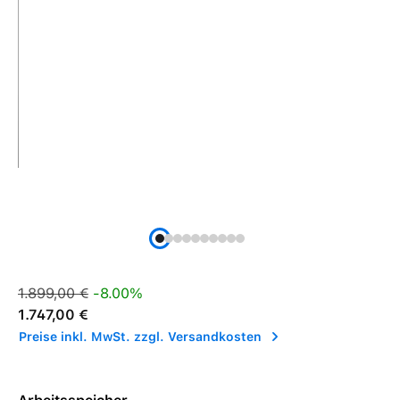
Verkaufspreis:
Regulärer Preis:
1.899,00 €
-8.00%
1.747,00 €
Preise inkl. MwSt. zzgl. Versandkosten