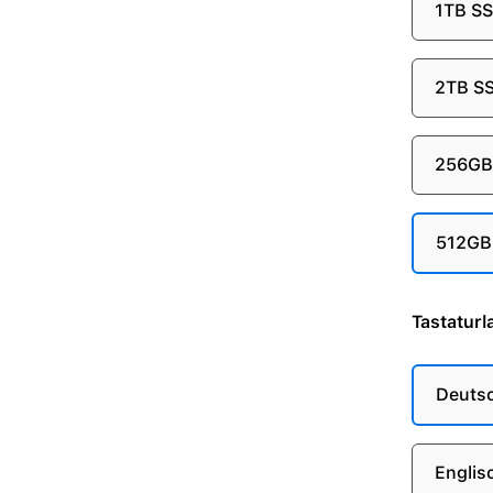
1TB S
2TB S
256GB
512GB
Tastaturl
Deuts
Englis