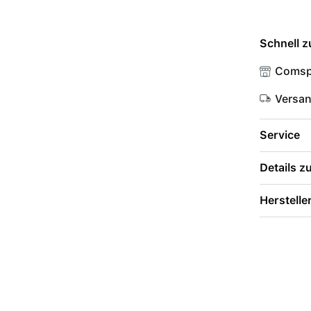
Schnell z
Comsp
Versa
Service
Details 
Herstelle