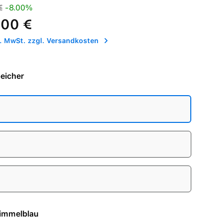
is:
Preis:
€
-8.00%
,00 €
l. MwSt. zzgl. Versandkosten
eicher
e - Himmelblau