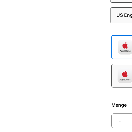
US Eng
Menge
-