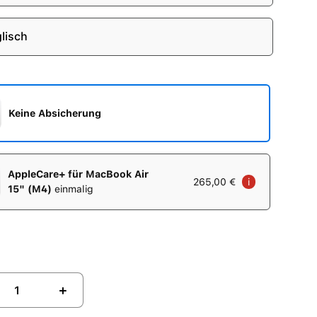
lisch
Keine Absicherung
AppleCare+ für MacBook Air
265,00 €
i
15" (M4)
einmalig
+