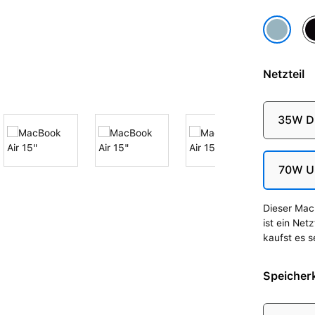
Mi
Himmelbl
Netzteil
35W Du
70W U
Dieser Mac 
ist ein Net
kaufst es s
Speicherk