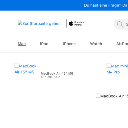
Du hast eine Frage? Da
 Hauptinhalt springen
Zur Suche springen
Zur Hauptnavigation springen
Mac
iPad
iPhone
Watch
AirPo
MacBook Air 15" M5
Ab 1.699,00 €
Bildergalerie überspringen