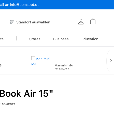
Mail an info@comspot.de
Warenkor
Standort auswählen
te
Stores
Business
Education
5
Mac mini M4
Ab 824,00 €
Book Air 15"
:
1048982