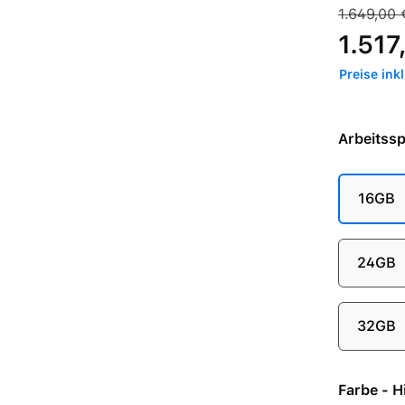
Verkaufspre
Regulärer 
1.649,00 
1.517
Preise ink
Arbeitssp
16GB
24GB
32GB
Farb