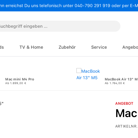
nn erreichst Du uns telefonisch unter 040-790 291 919 oder per E-
ds
TV & Home
Zubehör
Service
Angebo
Mac mini M4 Pro
MacBook Air 13" M
Ab 1.899,00 €
Ab 1.764,00 €
ANGEBOT
Mac
ARTIKELNR.