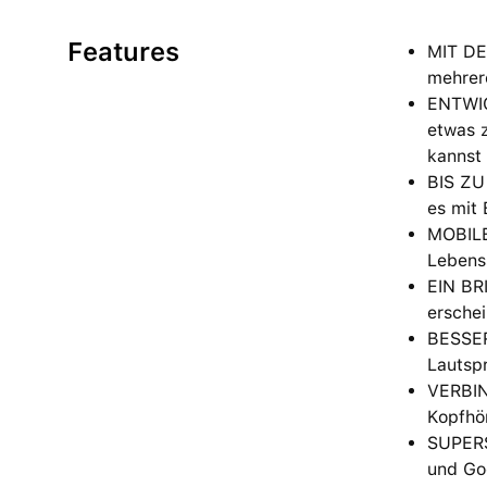
Features
MIT DE
mehrer
ENTWICK
etwas 
kannst 
BIS ZU
es mit 
MOBILE
Lebenss
EIN BRI
erschei
BESSER
Lautspr
VERBIN
Kopfhör
SUPERS
und Go