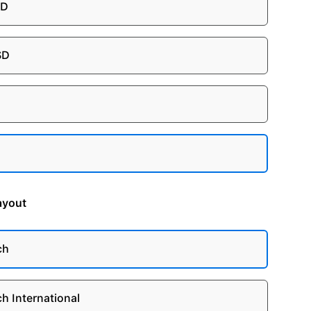
SD
SD
ayout
ch
ch International