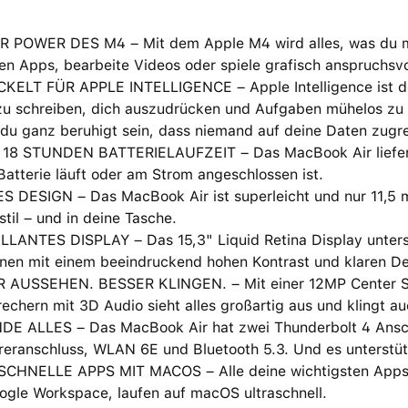
R POWER DES M4 – Mit dem Apple M4 wird alles, was du mach
en Apps, bearbeite Videos oder spiele grafisch anspruchsv
ELT FÜR APPLE INTELLIGENCE – Apple Intelligence ist dein 
zu schreiben, dich auszudrücken und Aufgaben mühelos zu 
du ganz beruhigt sein, dass niemand auf deine Daten zugre
 18 STUNDEN BATTERIELAUFZEIT – Das MacBook Air liefert 
Batterie läuft oder am Strom angeschlossen ist.
S DESIGN – Das MacBook Air ist superleicht und nur 11,5 
til – und in deine Tasche.
LLANTES DISPLAY – Das 15,3" Liquid Retina Display unterst
nen mit einem beein­druckend hohen Kontrast und klaren Deta
 AUSSEHEN. BESSER KLINGEN. – Mit einer 12MP Center St
echern mit 3D Audio sieht alles großartig aus und klingt au
DE ALLES – Das MacBook Air hat zwei Thunderbolt 4 Ansch
eranschluss, WLAN 6E und Bluetooth 5.3. Und es unterstütz
CHNELLE APPS MIT MACOS – Alle deine wichtigsten Apps, i
ogle Workspace, laufen auf macOS ultraschnell.