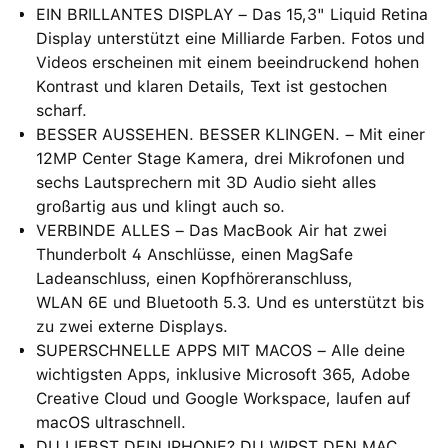
EIN BRILLANTES DISPLAY – Das 15,3" Liquid Retina
Display unterstützt eine Milliarde Farben. Fotos und
Videos erscheinen mit einem beein­druckend hohen
Kontrast und klaren Details, Text ist gestochen
scharf.
BESSER AUSSEHEN. BESSER KLINGEN. – Mit einer
12MP Center Stage Kamera, drei Mikrofonen und
sechs Lautsprechern mit 3D Audio sieht alles
großartig aus und klingt auch so.
VERBINDE ALLES – Das MacBook Air hat zwei
Thunderbolt 4 Anschlüsse, einen MagSafe
Ladeanschluss, einen Kopfhöreranschluss,
WLAN 6E und Bluetooth 5.3. Und es unterstützt bis
zu zwei externe Displays.
SUPERSCHNELLE APPS MIT MACOS – Alle deine
wichtigsten Apps, inklusive Microsoft 365, Adobe
Creative Cloud und Google Workspace, laufen auf
macOS ultraschnell.
DU LIEBST DEIN IPHONE? DU WIRST DEN MAC