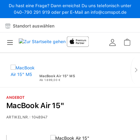
Du hast eine Frage? Dann erreichst Du uns telefonisch unter
Zum Hauptinhalt springen
040-790 291 919 oder per E-Mail an info@comspot.de
Standort auswählen
War
MacBook Air 15" M5
Ab 1.699,00 €
ANGEBOT
MacBook Air 15"
ARTIKELNR.:
1048947
Bildergalerie überspringen