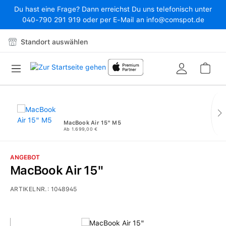
Du hast eine Frage? Dann erreichst Du uns telefonisch unter
Zum Hauptinhalt springen
040-790 291 919 oder per E-Mail an info@comspot.de
Standort auswählen
War
MacBook Air 15" M5
Ab 1.699,00 €
ANGEBOT
MacBook Air 15"
ARTIKELNR.:
1048945
Bildergalerie überspringen