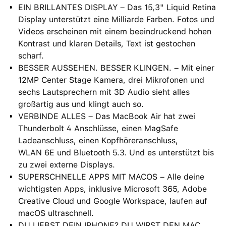
EIN BRILLANTES DISPLAY – Das 15,3" Liquid Retina
Display unterstützt eine Milliarde Farben. Fotos und
Videos erscheinen mit einem beein­druckend hohen
Kontrast und klaren Details, Text ist gestochen
scharf.
BESSER AUSSEHEN. BESSER KLINGEN. – Mit einer
12MP Center Stage Kamera, drei Mikrofonen und
sechs Lautsprechern mit 3D Audio sieht alles
großartig aus und klingt auch so.
VERBINDE ALLES – Das MacBook Air hat zwei
Thunderbolt 4 Anschlüsse, einen MagSafe
Ladeanschluss, einen Kopfhöreranschluss,
WLAN 6E und Bluetooth 5.3. Und es unterstützt bis
zu zwei externe Displays.
SUPERSCHNELLE APPS MIT MACOS – Alle deine
wichtigsten Apps, inklusive Microsoft 365, Adobe
Creative Cloud und Google Workspace, laufen auf
macOS ultraschnell.
DU LIEBST DEIN IPHONE? DU WIRST DEN MAC