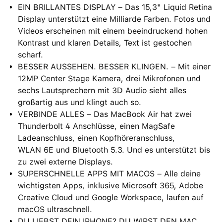
EIN BRILLANTES DISPLAY – Das 15,3" Liquid Retina
Display unterstützt eine Milliarde Farben. Fotos und
Videos erscheinen mit einem beein­druckend hohen
Kontrast und klaren Details, Text ist gestochen
scharf.
BESSER AUSSEHEN. BESSER KLINGEN. – Mit einer
12MP Center Stage Kamera, drei Mikrofonen und
sechs Lautsprechern mit 3D Audio sieht alles
großartig aus und klingt auch so.
VERBINDE ALLES – Das MacBook Air hat zwei
Thunderbolt 4 Anschlüsse, einen MagSafe
Ladeanschluss, einen Kopfhöreranschluss,
WLAN 6E und Bluetooth 5.3. Und es unterstützt bis
zu zwei externe Displays.
SUPERSCHNELLE APPS MIT MACOS – Alle deine
wichtigsten Apps, inklusive Microsoft 365, Adobe
Creative Cloud und Google Workspace, laufen auf
macOS ultraschnell.
DU LIEBST DEIN IPHONE? DU WIRST DEN MAC