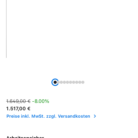
Verkaufspreis:
Regulärer Preis:
1.649,00 €
-8.00%
1.517,00 €
Preise inkl. MwSt. zzgl. Versandkosten