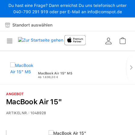
Du hast eine Frage? Dann erreichst Du uns telefonisch unter
Zum Hauptinhalt springen
040-790 291 919 oder per E-Mail an info@comspot.de
Standort auswählen
War
MacBook Air 15" M5
Ab 1.699,00 €
ANGEBOT
MacBook Air 15"
ARTIKELNR.:
1048928
Bildergalerie überspringen