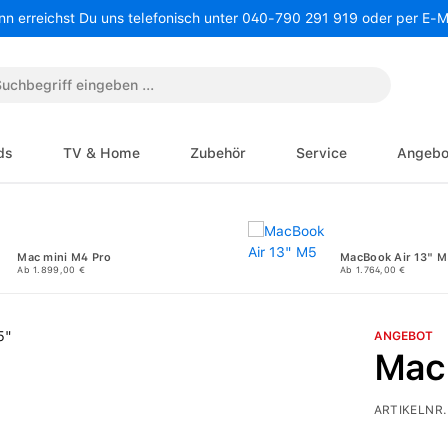
nn erreichst Du uns telefonisch unter 040-790 291 919 oder per E-
ds
TV & Home
Zubehör
Service
Angebo
Mac mini M4 Pro
MacBook Air 13" M
Ab 1.899,00 €
Ab 1.764,00 €
ANGEBOT
Mac
ARTIKELNR.