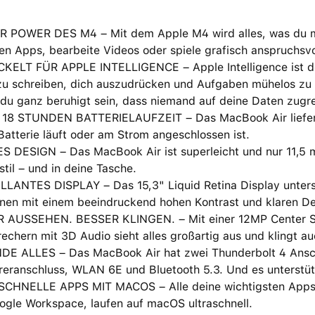
R POWER DES M4 – Mit dem Apple M4 wird alles, was du mach
en Apps, bearbeite Videos oder spiele grafisch anspruchsv
ELT FÜR APPLE INTELLIGENCE – Apple Intelligence ist dein 
zu schreiben, dich auszudrücken und Aufgaben mühelos zu 
du ganz beruhigt sein, dass niemand auf deine Daten zugre
 18 STUNDEN BATTERIELAUFZEIT – Das MacBook Air liefert 
Batterie läuft oder am Strom angeschlossen ist.
S DESIGN – Das MacBook Air ist superleicht und nur 11,5 
til – und in deine Tasche.
LLANTES DISPLAY – Das 15,3" Liquid Retina Display unterst
nen mit einem beein­druckend hohen Kontrast und klaren Deta
 AUSSEHEN. BESSER KLINGEN. – Mit einer 12MP Center St
echern mit 3D Audio sieht alles großartig aus und klingt au
DE ALLES – Das MacBook Air hat zwei Thunderbolt 4 Ansch
eranschluss, WLAN 6E und Bluetooth 5.3. Und es unterstütz
CHNELLE APPS MIT MACOS – Alle deine wichtigsten Apps, i
ogle Workspace, laufen auf macOS ultraschnell.