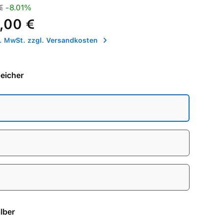
is:
Preis:
€
-8.01%
,00 €
l. MwSt. zzgl. Versandkosten
eicher
- Silber