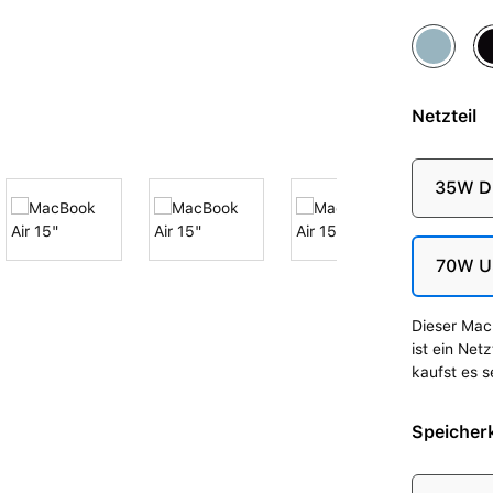
Himmelbl
Mi
Netzteil
35W Du
70W U
Dieser Mac 
ist ein Net
kaufst es s
Speicherk