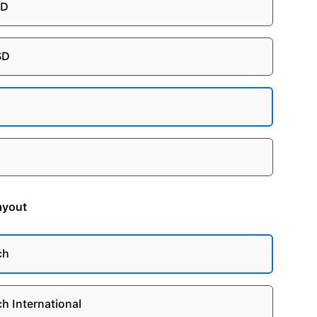
SD
SD
B
ayout
ch
ch International