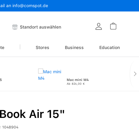
Mail an info@comspot.de
Warenkor
Standort auswählen
te
Stores
Business
Education
5
Mac mini M4
Ab 824,00 €
Book Air 15"
:
1048904