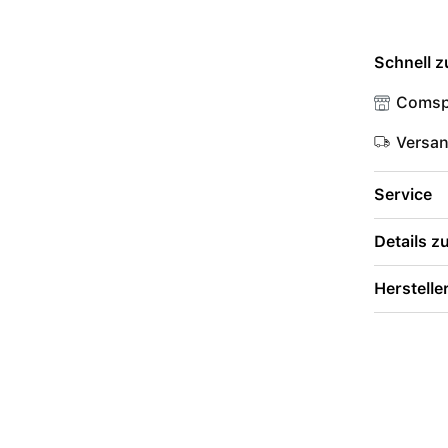
Schnell z
Comsp
Versa
Service
Details 
Herstelle