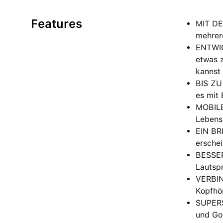
Features
MIT DE
mehrer
ENTWICK
etwas 
kannst 
BIS ZU
es mit 
MOBILE
Lebenss
EIN BRI
erschei
BESSER
Lautspr
VERBIN
Kopfhör
SUPERS
und Go