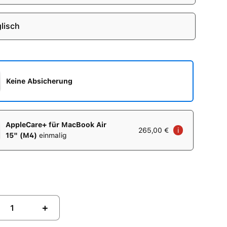
lisch
Keine Absicherung
AppleCare+ für MacBook Air
265,00 €
i
15" (M4)
einmalig
+