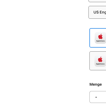
US Eng
Menge
-