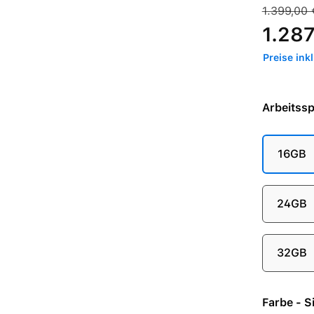
Verkaufspre
Regulärer 
1.399,00 
1.287
Preise ink
Arbeitssp
16GB
24GB
32GB
Farbe 