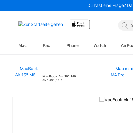
Du hast eine Frage? Da
 Hauptinhalt springen
Zur Suche springen
Zur Hauptnavigation springen
Mac
iPad
iPhone
Watch
AirPo
MacBook Air 15" M5
Ab 1.699,00 €
Bildergalerie überspringen