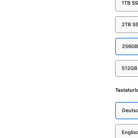
1TB S
2TB S
256G
512GB
Tastaturl
Deuts
Englis