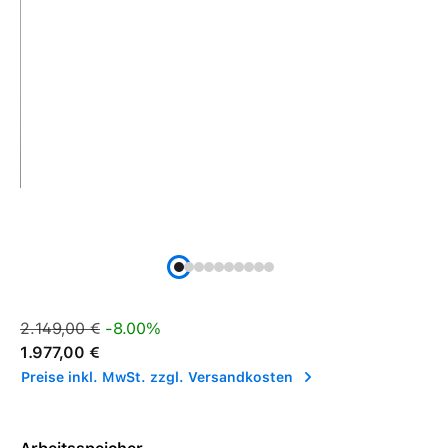
Verkaufspreis:
Regulärer Preis:
2.149,00 €
-8.00%
1.977,00 €
Preise inkl. MwSt. zzgl. Versandkosten