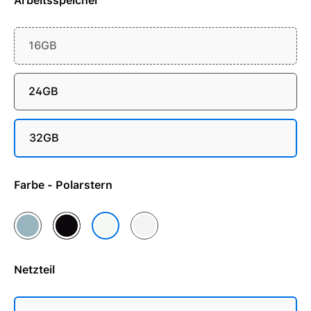
Arbeitsspeicher
16GB
24GB
32GB
Farbe - Polarstern
Himmelblau
Mitternacht
Silber
Polarstern
Netzteil