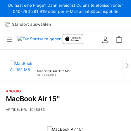
Du hast eine Frage? Dann erreichst Du uns telefonisch unter
Zum Hauptinhalt springen
040-790 291 919 oder per E-Mail an info@comspot.de
Standort auswählen
War
MacBook Air 15" M5
Ab 1.699,00 €
ANGEBOT
MacBook Air 15"
ARTIKELNR.:
1048883
Bildergalerie überspringen