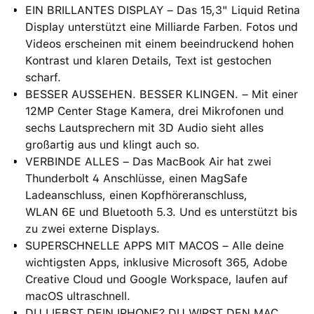
EIN BRILLANTES DISPLAY – Das 15,3" Liquid Retina
Display unterstützt eine Milliarde Farben. Fotos und
Videos erscheinen mit einem beein­druckend hohen
Kontrast und klaren Details, Text ist gestochen
scharf.
BESSER AUSSEHEN. BESSER KLINGEN. – Mit einer
12MP Center Stage Kamera, drei Mikrofonen und
sechs Lautsprechern mit 3D Audio sieht alles
großartig aus und klingt auch so.
VERBINDE ALLES – Das MacBook Air hat zwei
Thunderbolt 4 Anschlüsse, einen MagSafe
Ladeanschluss, einen Kopfhöreranschluss,
WLAN 6E und Bluetooth 5.3. Und es unterstützt bis
zu zwei externe Displays.
SUPERSCHNELLE APPS MIT MACOS – Alle deine
wichtigsten Apps, inklusive Microsoft 365, Adobe
Creative Cloud und Google Workspace, laufen auf
macOS ultraschnell.
DU LIEBST DEIN IPHONE? DU WIRST DEN MAC