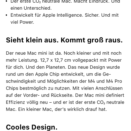
Der erste CO₂ neutrale Mac. Macht Eindruck. Und
einen Unter­schied.
Entwickelt für Apple Intelligence. Sicher. Und mit
viel Power.
Sieht klein aus. Kommt groß raus.
Der neue Mac mini ist da. Noch kleiner und mit noch
mehr Leistung. 12,7 x 12,7 cm voll­gepackt mit Power
für dich. Und den Planeten. Das neue Design wurde
rund um den Apple Chip ent­wi­ckelt, um die Ge­
schwin­dig­keit und Möglich­keiten der M4 und M4 Pro
Chips bestmög­lich zu nutzen. Mit vielen Anschlüssen
auf der Vorder- und Rück­seite. Der Mac mini definiert
Effizienz völlig neu – und er ist der erste CO₂ neutrale
Mac. Ein kleiner Mac, der’s wirklich drauf hat.
Cooles Design.