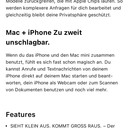
Modelle zurückgreifen, die mit Apple Chips laufen. So
werden kom­plexere Anfragen für dich bear­beitet und
gleich­zeitig bleibt deine Privat­sphäre geschützt.
Mac + iPhone Zu zweit
unschlagbar.
Wenn du das iPhone und den Mac mini zu­sam­men
benutzt, fühlt es sich fast schon magisch an. Du
kannst Anrufe und Text­nach­richten von deinem
iPhone direkt auf deinem Mac starten und beant­
worten, dein iPhone als Webcam oder zum Scannen
von Doku­menten be­nutzen und noch viel mehr.
Features
SIEHT KLEIN AUS. KOMMT GROSS RAUS. – Der