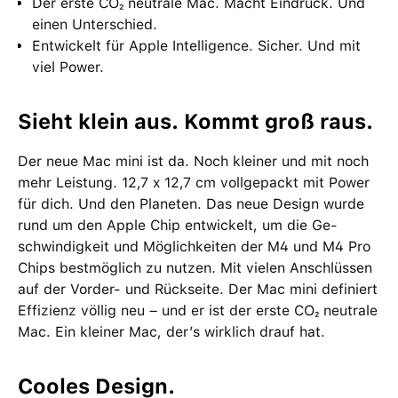
Der erste CO₂ neutrale Mac. Macht Eindruck. Und
einen Unter­schied.
Entwickelt für Apple Intelligence. Sicher. Und mit
viel Power.
Sieht klein aus. Kommt groß raus.
Der neue Mac mini ist da. Noch kleiner und mit noch
mehr Leistung. 12,7 x 12,7 cm voll­gepackt mit Power
für dich. Und den Planeten. Das neue Design wurde
rund um den Apple Chip ent­wi­ckelt, um die Ge­
schwin­dig­keit und Möglich­keiten der M4 und M4 Pro
Chips bestmög­lich zu nutzen. Mit vielen Anschlüssen
auf der Vorder- und Rück­seite. Der Mac mini definiert
Effizienz völlig neu – und er ist der erste CO₂ neutrale
Mac. Ein kleiner Mac, der’s wirklich drauf hat.
Cooles Design.