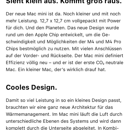
Sieht klein aus. Kommt groß raus.
Der neue Mac mini ist da. Noch kleiner und mit noch
mehr Leistung. 12,7 x 12,7 cm voll­gepackt mit Power
für dich. Und den Planeten. Das neue Design wurde
rund um den Apple Chip ent­wi­ckelt, um die Ge­
schwin­dig­keit und Möglich­keiten der M4 und M4 Pro
Chips bestmög­lich zu nutzen. Mit vielen Anschlüssen
auf der Vorder- und Rück­seite. Der Mac mini definiert
Effizienz völlig neu – und er ist der erste CO₂ neutrale
Mac. Ein kleiner Mac, der’s wirklich drauf hat.
Cooles Design.
Damit so viel Leistung in so ein kleines Design passt,
brauchten wir eine ganz neue Archi­tektur für das
Wärme­management­. Im Mac mini läuft die Luft durch
unter­schied­liche Ebenen des Systems und wird dann
komplett durch die Unterseite abgeleitet. In Kombi­