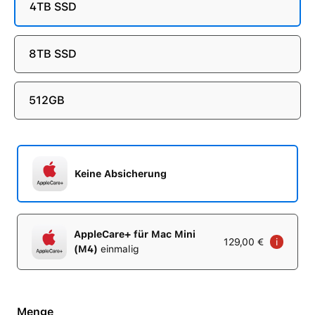
4TB SSD
8TB SSD
512GB
Keine Absicherung
AppleCare+ für Mac Mini
129,00 €
i
(M4)
einmalig
Menge