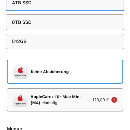
4TB SSD
8TB SSD
512GB
Keine Absicherung
AppleCare+ für Mac Mini
129,00 €
i
(M4)
einmalig
Menge