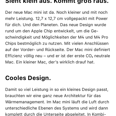
Sieht klein aus. Kommt groß raus.
Der neue Mac mini ist da. Noch kleiner und mit noch
mehr Leistung. 12,7 x 12,7 cm voll­gepackt mit Power
für dich. Und den Planeten. Das neue Design wurde
rund um den Apple Chip ent­wi­ckelt, um die Ge­
schwin­dig­keit und Möglich­keiten der M4 und M4 Pro
Chips bestmög­lich zu nutzen. Mit vielen Anschlüssen
auf der Vorder- und Rück­seite. Der Mac mini definiert
Effizienz völlig neu – und er ist der erste CO₂ neutrale
Mac. Ein kleiner Mac, der’s wirklich drauf hat.
Cooles Design.
Damit so viel Leistung in so ein kleines Design passt,
brauchten wir eine ganz neue Archi­tektur für das
Wärme­management­. Im Mac mini läuft die Luft durch
unter­schied­liche Ebenen des Systems und wird dann
komplett durch die Unterseite abgeleitet. In Kombi­