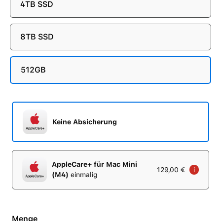
4TB SSD
8TB SSD
512GB
Keine Absicherung
AppleCare+ für Mac Mini
129,00 €
i
(M4)
einmalig
Menge