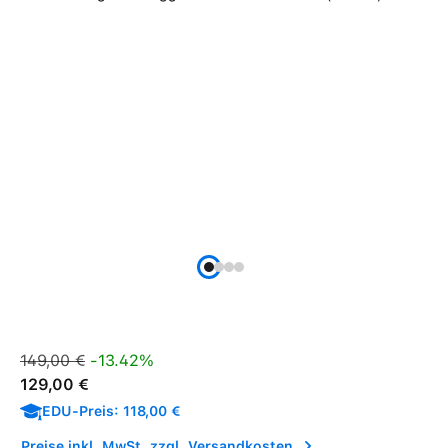
Verkaufspreis:
Regulärer Preis:
149,00 €
-13.42%
129,00 €
EDU-Preis: 118,00 €
Preise inkl. MwSt. zzgl. Versandkosten