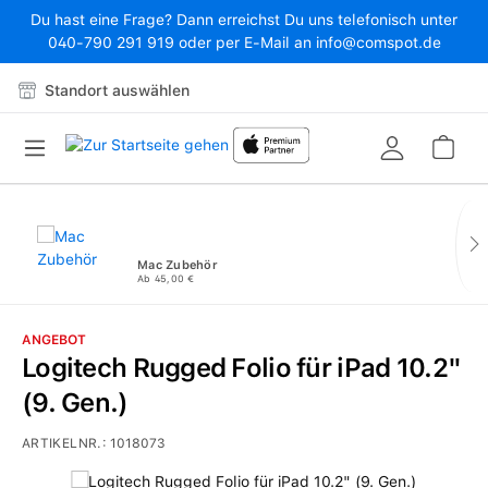
Du hast eine Frage? Dann erreichst Du uns telefonisch unter
Zum Hauptinhalt springen
040-790 291 919 oder per E-Mail an info@comspot.de
Standort auswählen
War
Mac Zubehör
Ab 45,00 €
ANGEBOT
Logitech Rugged Folio für iPad 10.2"
(9. Gen.)
ARTIKELNR.:
1018073
Bildergalerie überspringen