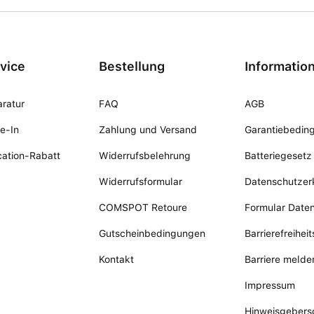
vice
Bestellung
Informatio
ratur
FAQ
AGB
e-In
Zahlung und Versand
Garantiebedin
ation-Rabatt
Widerrufsbelehrung
Batteriegesetz
Widerrufsformular
Datenschutzer
COMSPOT Retoure
Formular Date
Gutscheinbedingungen
Barrierefreihei
Kontakt
Barriere melde
Impressum
Hinweisgebers