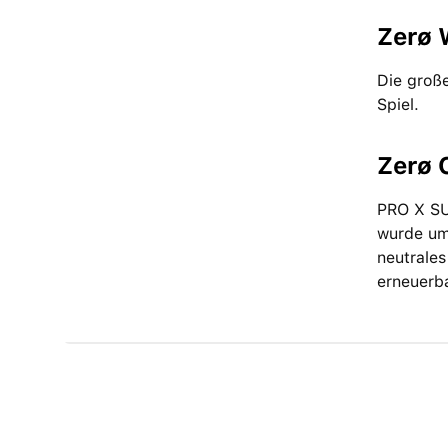
Zerø 
Die große
Spiel.
Zerø 
PRO X SUP
wurde umw
neutrales
erneuerb