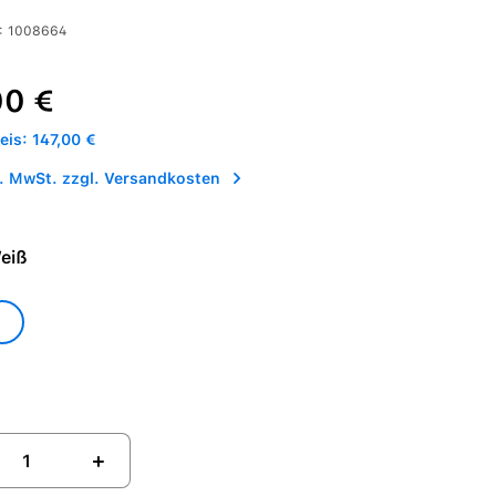
:
1008664
is:
Preis:
00 €
is: 147,00 €
l. MwSt. zzgl. Versandkosten
- Weiß
eiß
+