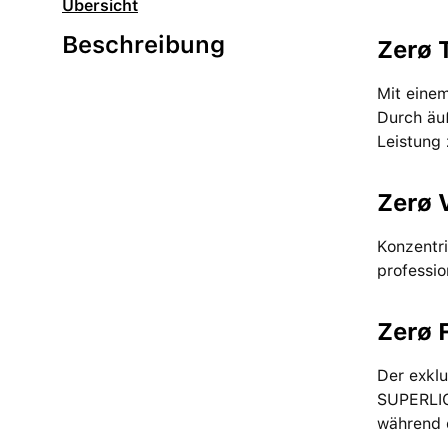
Übersicht
Beschreibung
Zerø 
Mit eine
Durch äuß
Leistung
Zerø 
Konzentri
professio
Zerø 
Der exklu
SUPERLIGH
während 