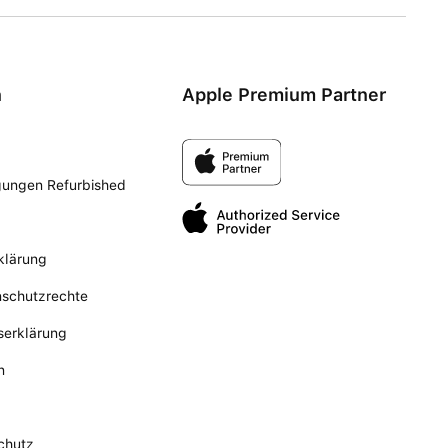
n
Apple Premium Partner
gungen Refurbished
klärung
nschutzrechte
tserklärung
n
chutz