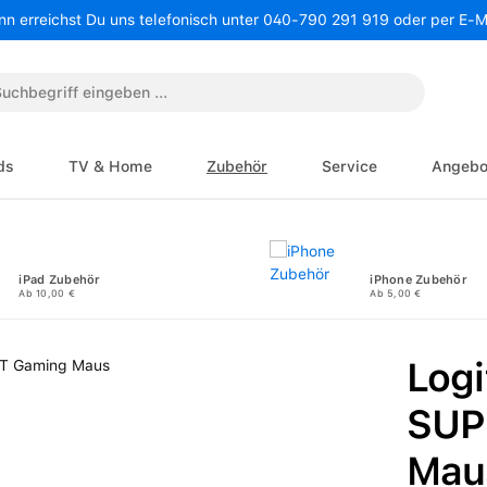
nn erreichst Du uns telefonisch unter 040-790 291 919 oder per E-
ds
TV & Home
Zubehör
Service
Angebo
iPad Zubehör
iPhone Zubehör
Ab 10,00 €
Ab 5,00 €
Log
SUP
Mau