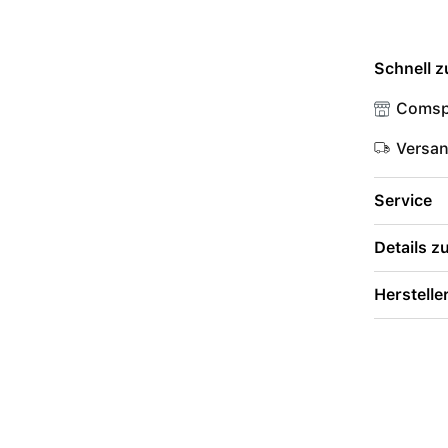
Schnell z
Comsp
Versa
Service
Details 
Herstelle