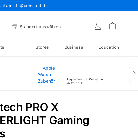
Mail an info@comspot.de
Warenkor
Standort auswählen
te
Stores
Business
Education
Apple Watch Zubehör
Ab 25,00 €
itech PRO X
ERLIGHT Gaming
s