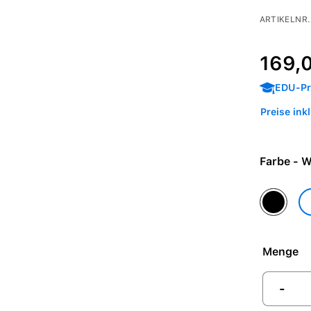
ARTIKELNR.
Verkaufspre
Regulärer 
169,
EDU-Pre
Preise ink
Farbe 
Schwarz
W
Menge
-