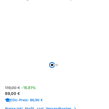
Verkaufspreis:
Regulärer Preis:
119,00 €
-16.81%
99,00 €
EDU-Preis: 86,90 €
Preise inkl. MwSt. zzgl. Versandkosten