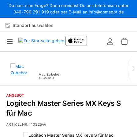
Du hast eine Frage? Dann erreichst Du uns telefonisch unter
Zum Hauptinhalt springen
040-790 291 919 oder per E-Mail an info@comspot.de
Standort auswählen
War
Mac Zubehör
Ab 45,00 €
ANGEBOT
Logitech Master Series MX Keys S
für Mac
ARTIKELNR.:
1032544
Bildergalerie überspringen