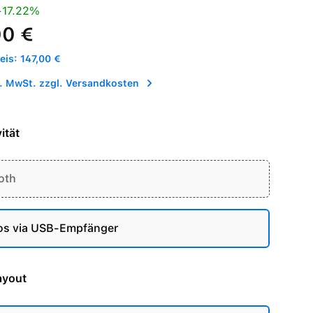
is:
Preis:
17.22%
00 €
is: 147,00 €
l. MwSt. zzgl. Versandkosten
ität
oth
os via USB-Empfänger
ayout