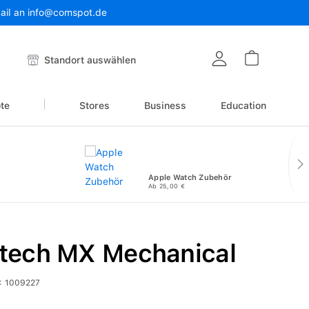
Mail an info@comspot.de
Warenkor
Standort auswählen
te
Stores
Business
Education
Apple Watch Zubehör
Ab 25,00 €
itech MX Mechanical
:
1009227