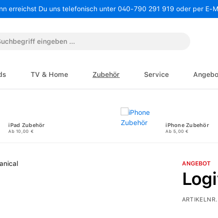
nn erreichst Du uns telefonisch unter 040-790 291 919 oder per E-
ds
TV & Home
Zubehör
Service
Angebo
iPad Zubehör
iPhone Zubehör
Ab 10,00 €
Ab 5,00 €
ANGEBOT
Log
ARTIKELNR.