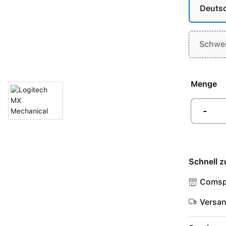
Deuts
Schwe
Menge
-
Schnell z
Comsp
Versa