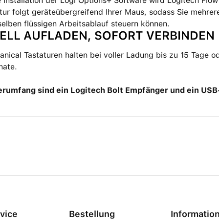
 Installation der Logi Options+ Software wird Logitech Flow 
tur folgt geräteübergreifend Ihrer Maus, sodass Sie mehre
elben flüssigen Arbeitsablauf steuern können.
ELL AUFLADEN, SOFORT VERBINDEN
ical Tastaturen halten bei voller Ladung bis zu 15 Tage o
nate.
erumfang sind ein Logitech Bolt Empfänger und ein U
vice
Bestellung
Informatio