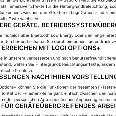
ch an die Lichtverhältnisse an – dadurch wird die Akkulad
zahl immersiver Effekte für die Hintergrundbeleuchtung, soda
ie können zwischen den Effekten in Logi Options+ oder ein
Bulb-Taste wechseln.
ERE GERÄTE. BETRIEBSSYSTEMÜBER
Sie mühelos über Bluetooth Low Energy oder den mitgeliefe
Geräten her und schalten Sie durch einfachen Tastendruck 
 ERREICHEN MIT LOGI OPTIONS+
e in unserem verbesserten und noch benutzerfreundlicheren
stand, wählen Sie Hintergrundbeleuchtungseffekte, ändern 
ifische Profile zu.
SSUNGEN NACH IHREN VORSTELLUN
 Options+ können Sie die Funktionen der gesamten F-Tasten
Priorität der F-Tasten-Reihe ganz einfach zwischen den nor
en oder persönlichen App-spezifischen Anpassungen umsc
 FÜR GERÄTEÜBERGREIFENDES ARBE