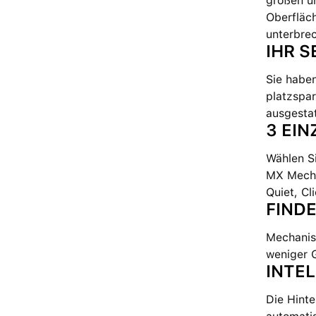
großen un
Oberfläch
unterbre
IHR S
Sie haben
platzspar
ausgestat
3 EI
Wählen S
MX Mechan
Quiet, Cl
FINDE
Mechanis
weniger 
INTE
Die Hinte