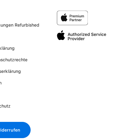
gungen Refurbished
klärung
nschutzrechte
tserklärung
n
chutz
iderrufen