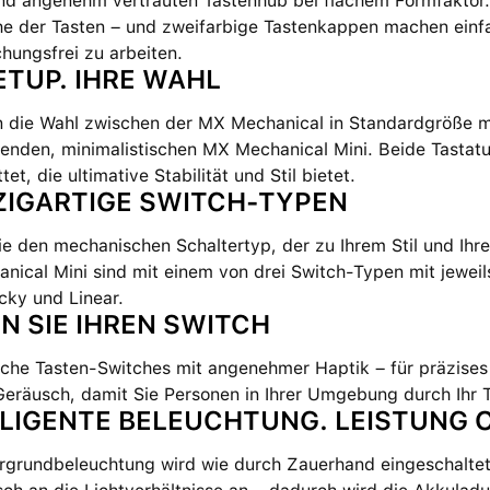
d angenehm vertrauten Tastenhub bei flachem Formfaktor. 
e der Tasten – und zweifarbige Tastenkappen machen einfac
chungsfrei zu arbeiten.
ETUP. IHRE WAHL
 die Wahl zwischen der MX Mechanical in Standardgröße mi
enden, minimalistischen MX Mechanical Mini. Beide Tastatu
tet, die ultimative Stabilität und Stil bietet.
NZIGARTIGE SWITCH-TYPEN
ie den mechanischen Schaltertyp, der zu Ihrem Stil und Ih
ical Mini sind mit einem von drei Switch-Typen mit jeweil
icky und Linear.
N SIE IHREN SWITCH
che Tasten-Switches mit angenehmer Haptik – für präzises
Geräusch, damit Sie Personen in Ihrer Umgebung durch Ihr 
LLIGENTE BELEUCHTUNG. LEISTUNG
rgrundbeleuchtung wird wie durch Zauerhand eingeschaltet,