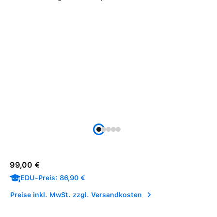
Verkaufspreis:
Regulärer Preis:
99,00 €
EDU-Preis: 86,90 €
Preise inkl. MwSt. zzgl. Versandkosten