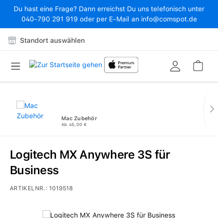
Du hast eine Frage? Dann erreichst Du uns telefonisch unter
Zum Hauptinhalt springen
040-790 291 919 oder per E-Mail an info@comspot.de
Standort auswählen
War
Mac Zubehör
Ab 45,00 €
Logitech MX Anywhere 3S für
Business
ARTIKELNR.:
1019518
Bildergalerie überspringen