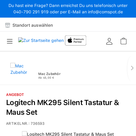
Du hast eine Frage? Dann erreichst Du uns telefonisch unter
Zum Hauptinhalt springen
040-790 291 919 oder per E-Mail an info@comspot.de
Standort auswählen
War
Mac Zubehör
Ab 45,00 €
ANGEBOT
Logitech MK295 Silent Tastatur &
Maus Set
ARTIKELNR.:
736593
Bildergalerie überspringen