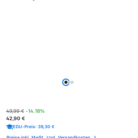
Verkaufspreis:
Regulärer Preis:
49,99 €
-14.18%
42,90 €
EDU-Preis: 39,30 €
Preise inkl. MwSt. zzgl. Versandkosten