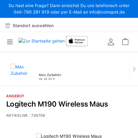
Du hast eine Frage? Dann erreichst Du uns telefonisch unter
Zum Hauptinhalt springen
040-790 291 919 oder per E-Mail an info@comspot.de
Standort auswählen
War
Mac Zubehör
Ab 45,00 €
ANGEBOT
Logitech M190 Wireless Maus
ARTIKELNR.:
736706
Bildergalerie überspringen