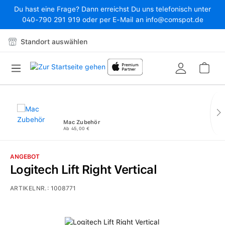
Du hast eine Frage? Dann erreichst Du uns telefonisch unter
Zum Hauptinhalt springen
040-790 291 919 oder per E-Mail an info@comspot.de
Standort auswählen
War
Mac Zubehör
Ab 45,00 €
ANGEBOT
Logitech Lift Right Vertical
ARTIKELNR.:
1008771
Bildergalerie überspringen