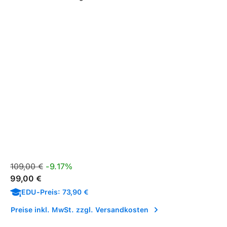
Verkaufspreis:
Regulärer Preis:
109,00 €
-9.17%
99,00 €
EDU-Preis: 73,90 €
Preise inkl. MwSt. zzgl. Versandkosten