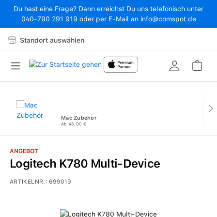
Du hast eine Frage? Dann erreichst Du uns telefonisch unter
Zum Hauptinhalt springen
040-790 291 919 oder per E-Mail an info@comspot.de
Standort auswählen
War
Mac Zubehör
Ab 45,00 €
ANGEBOT
Logitech K780 Multi-Device
ARTIKELNR.:
699019
Bildergalerie überspringen