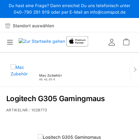
Du hast eine Frage? Dann erreichst Du uns telefonisch unter
Zum Hauptinhalt springen
040-790 291 919 oder per E-Mail an info@comspot.de
Standort auswählen
War
Mac Zubehör
Ab 45,00 €
Logitech G305 Gamingmaus
ARTIKELNR.:
1028773
Bildergalerie überspringen