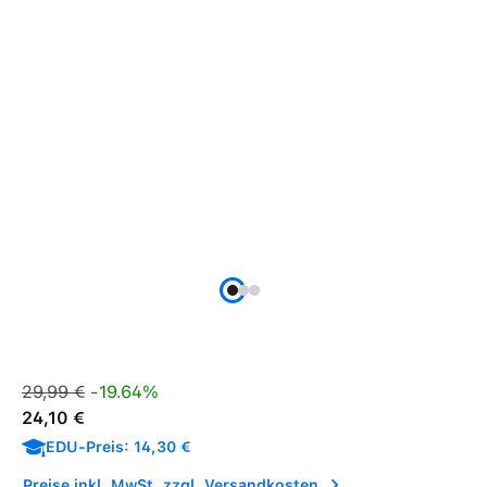
Verkaufspreis:
Regulärer Preis:
29,99 €
-19.64%
24,10 €
EDU-Preis: 14,30 €
Preise inkl. MwSt. zzgl. Versandkosten