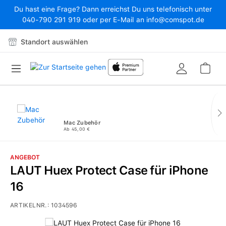
Du hast eine Frage? Dann erreichst Du uns telefonisch unter
Zum Hauptinhalt springen
040-790 291 919 oder per E-Mail an info@comspot.de
Standort auswählen
War
Mac Zubehör
Ab 45,00 €
ANGEBOT
LAUT Huex Protect Case für iPhone
16
ARTIKELNR.:
1034596
Bildergalerie überspringen