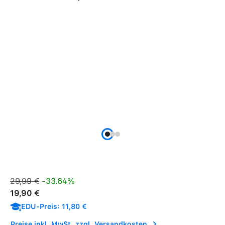
Verkaufspreis:
Regulärer Preis:
29,99 €
-33.64%
19,90 €
EDU-Preis: 11,80 €
Preise inkl. MwSt. zzgl. Versandkosten