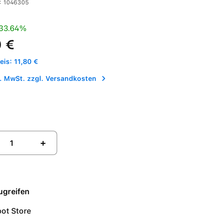
:
1046305
is:
Preis:
33.64%
 €
is: 11,80 €
l. MwSt. zzgl. Versandkosten
+
ugreifen
ot Store