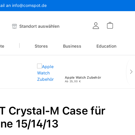
Mail an info@comspot.de
Warenkor
Standort auswählen
te
Stores
Business
Education
Apple Watch Zubehör
Ab 25,00 €
 Crystal-M Case für
ne 15/14/13