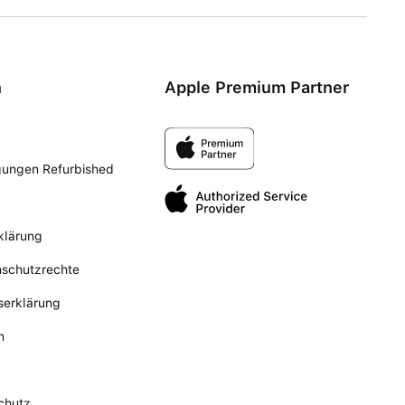
n
Apple Premium Partner
gungen Refurbished
klärung
nschutzrechte
tserklärung
n
chutz