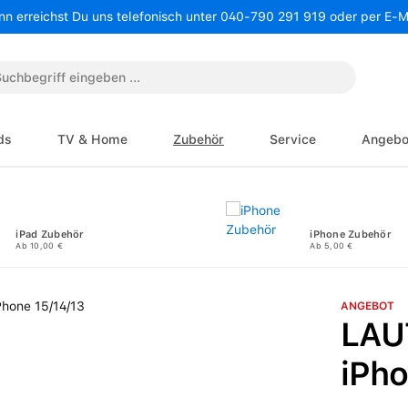
nn erreichst Du uns telefonisch unter 040-790 291 919 oder per E-
ds
TV & Home
Zubehör
Service
Angebo
iPad Zubehör
iPhone Zubehör
Ab 10,00 €
Ab 5,00 €
ANGEBOT
LAUT
iPho