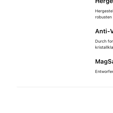
Herge
Hergestel
robusten
Anti-
Durch for
kristallk
MagSa
Entworfen