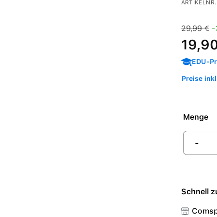
ARTIKELNR.
Verkaufspre
Regulärer 
29,99 €
-
19,90
EDU-Pre
Preise ink
Menge
-
Schnell z
Comsp