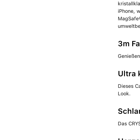
kristallk
iPhone, w
MagSafe®-
umweltbew
3m Fal
Genießen 
Ultra 
Dieses Ca
Look.
Schla
Das CRYST