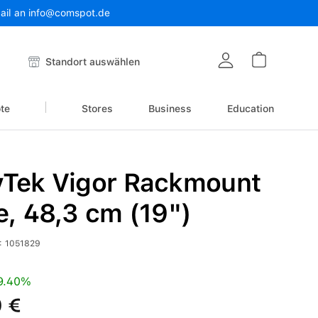
Mail an info@comspot.de
Warenkor
Standort auswählen
te
Stores
Business
Education
yTek Vigor Rackmount
e, 48,3 cm (19")
:
1051829
is:
Preis:
9.40%
 €