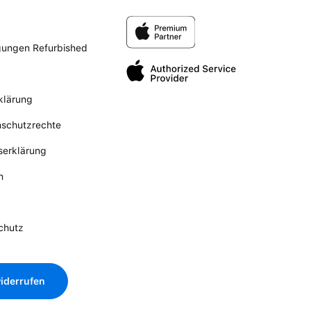
gungen Refurbished
klärung
nschutzrechte
tserklärung
n
chutz
iderrufen