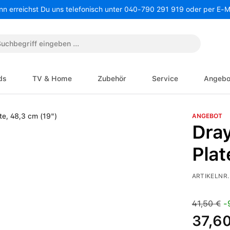
nn erreichst Du uns telefonisch unter 040-790 291 919 oder per E-
ds
TV & Home
Zubehör
Service
Angebo
ANGEBOT
Dra
Plat
ARTIKELNR.
Verkaufspre
Regulärer 
41,50 €
-
37,60