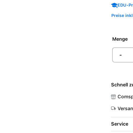
EDU-Pre
Preise ink
Menge
-
Schnell z
Comsp
Versa
Service